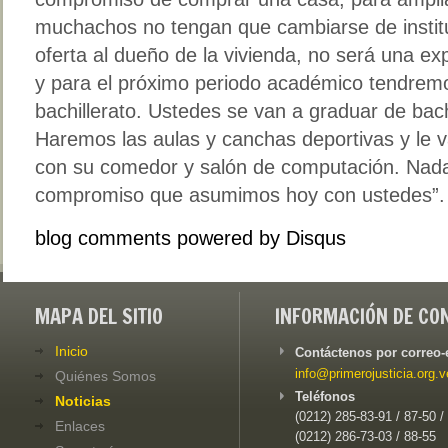
muchachos no tengan que cambiarse de instit
oferta al dueño de la vivienda, no será una ex
y para el próximo periodo académico tendremo
bachillerato. Ustedes se van a graduar de bach
Haremos las aulas y canchas deportivas y le 
con su comedor y salón de computación. Nada
compromiso que asumimos hoy con ustedes”.
blog comments powered by
Disqus
MAPA DEL SITIO
INFORMACIÓN DE CO
Inicio
Contáctenos por correo-
info@primerojusticia.org.v
Quiénes Somos
Teléfonos
Noticias
(0212) 285-83-91 / 87-50 /
Enlaces
(0212) 286-73-03 / 88-55