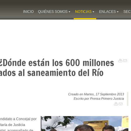
INICIO
QUIÉNES SOMOS
NOTICIAS
ENLACES
SEC
 ¿Dónde están los 600 millones
ados al saneamiento del Río
Creado en Martes, 17 Septiembre 2013
Escrito por Prensa Primero Justicia
ndidato a Concejal por
taría de Justicia
Vidal, acompañado de