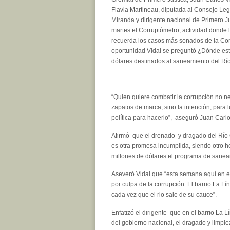
Flavia Martineau, diputada al Consejo Legi
Miranda y dirigente nacional de Primero J
martes el Corruptómetro, actividad donde l
recuerda los casos más sonados de la Cor
oportunidad Vidal se preguntó ¿Dónde est
dólares destinados al saneamiento del Rí
“Quien quiere combatir la corrupción no ne
zapatos de marca, sino la intención, para 
política para hacerlo”, aseguró Juan Carlo
Afirmó que el drenado y dragado del Río
es otra promesa incumplida, siendo otro h
millones de dólares el programa de saneam
Aseveró Vidal que “esta semana aquí en el
por culpa de la corrupción. El barrio La L
cada vez que el rio sale de su cauce”.
Enfatizó el dirigente que en el barrio La 
del gobierno nacional, el dragado y limpie