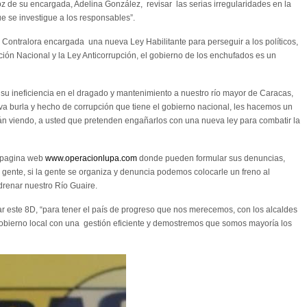
oz de su encargada, Adelina González, revisar las serias irregularidades en la
e se investigue a los responsables”.
Contralora encargada una nueva Ley Habilitante para perseguir a los políticos,
tución Nacional y la Ley Anticorrupción, el gobierno de los enchufados es un
su ineficiencia en el dragado y mantenimiento a nuestro río mayor de Caracas,
a burla y hecho de corrupción que tiene el gobierno nacional, les hacemos un
án viendo, a usted que pretenden engañarlos con una nueva ley para combatir la
a pagina web
www.operacionlupa.com
donde pueden formular sus denuncias,
gente, si la gente se organiza y denuncia podemos colocarle un freno al
 drenar nuestro Río Guaire.
otar este 8D, “para tener el país de progreso que nos merecemos, con los alcaldes
obierno local con una gestión eficiente y demostremos que somos mayoría los