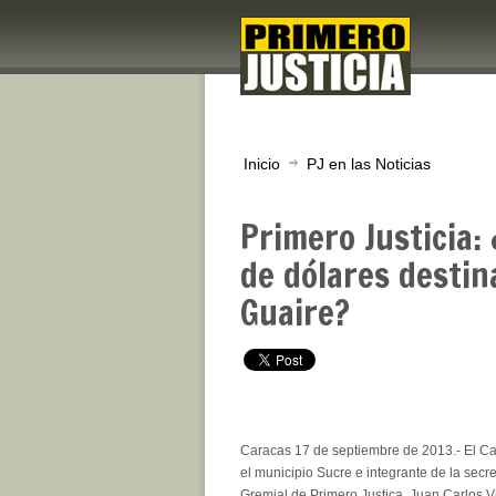
Inicio
PJ en las Noticias
Primero Justicia:
de dólares destin
Guaire?
Caracas 17 de septiembre de 2013.- El Ca
el municipio Sucre e integrante de la secre
Gremial de Primero Justica, Juan Carlos 