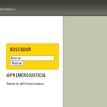
RETARÍAS
BUSCADOR
@PR1MEROJUSTICIA
Tweets by @Pr1meroJusticia