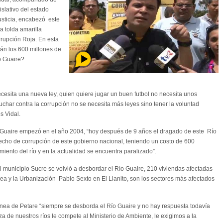
slativo del estado
usticia, encabezó este
a tolda amarilla
rupción Roja. En esta
án los 600 millones de
o Guaire?
cesita una nueva ley, quien quiere jugar un buen futbol no necesita unos
luchar contra la corrupción no se necesita más leyes sino tener la voluntad
s Vidal.
 Guaire empezó en el año 2004, “hoy después de 9 años el dragado de este Río
echo de corrupción de este gobierno nacional, teniendo un costo de 600
iento del río y en la actualidad se encuentra paralizado”.
 municipio Sucre se volvió a desbordar el Río Guaire, 210 viviendas afectadas
ínea y la Urbanización Pablo Sexto en El Llanito, son los sectores más afectados
Línea de Petare “siempre se desborda el Río Guaire y no hay respuesta todavía
za de nuestros ríos le compete al Ministerio de Ambiente, le exigimos a la