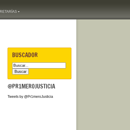
RETARÍAS
BUSCADOR
@PR1MEROJUSTICIA
Tweets by @Pr1meroJusticia