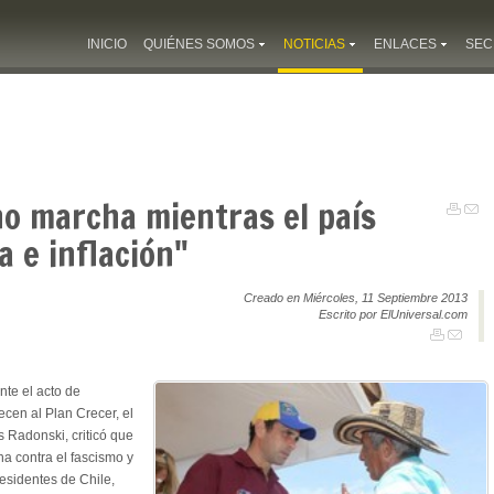
INICIO
QUIÉNES SOMOS
NOTICIAS
ENLACES
SEC
no marcha mientras el país
a e inflación"
Creado en Miércoles, 11 Septiembre 2013
Escrito por ElUniversal.com
te el acto de
cen al Plan Crecer, el
 Radonski, criticó que
a contra el fascismo y
residentes de Chile,