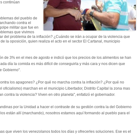
os continúan
roblemas del pueblo de
marchando contra el
olpe militar que fue en
roblemas que vivimos
 del problema de la inflación? ¿Cuándo se irán a ocupar de la violencia que
 de la oposición, quien realiza el acto en el sector El Cartanal, municipio
ación de 3% en el mes de agosto e indicó que los precios de los alimentos se han
da día la comida es más difícil de conseguirla y más cara y nos dicen que
e Gobierno".
contra los apagones? ¿Por qué no marcha contra la inflación? ¿Por qué no
l oficialismo) marchan en el municipio Libertador, Distrito Capital la zona mas
contra la violencia? Viven en otro planeta", enfatizó el gobernador.
randinas por la Unidad a hacer el contraste de su gestión contra la del Gobierno
 ellos están allí (marchando), nosotros estamos aquí formando al pueblo para el
as que viven los venezolanos todos los días y ofrecerles soluciones. Ese es el