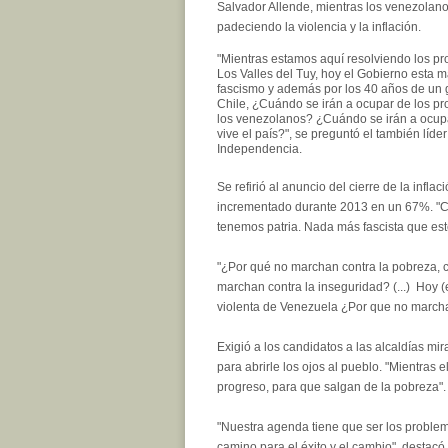
Salvador Allende, mientras los venezolan
padeciendo la violencia y la inflación.
"Mientras estamos aquí resolviendo los p
Los Valles del Tuy, hoy el Gobierno esta 
fascismo y además por los 40 años de un g
Chile, ¿Cuándo se irán a ocupar de los p
los venezolanos? ¿Cuándo se irán a ocupar
vive el país?", se preguntó el también líder
Independencia.
Se refirió al anuncio del cierre de la infl
incrementado durante 2013 en un 67%. "Ca
tenemos patria. Nada más fascista que est
"¿Por qué no marchan contra la pobreza, 
marchan contra la inseguridad? (...) Hoy (e
violenta de Venezuela ¿Por que no marchan 
Exigió a los candidatos a las alcaldías mi
para abrirle los ojos al pueblo. "Mientras
progreso, para que salgan de la pobreza".
"Nuestra agenda tiene que ser los problem
camino para el éxito y el cambio", destacó.