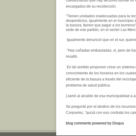
cuestionando que hay sectores donde no 
encargados de su recolección.
“Tienen unidades inadecuadas para la rec
desperdicios, igualmente en el municipio 
la basura, tienen que pagar a los burreros”
sede de ese partido, en el sector Las Mer
Igualmente denunció que en el sur, quiene
”Hay cañadas embauladas, sí, pero de bas
resaltó.
En tal sentido proponen crear un sistema 
conocimiento de los horarios en los cuale
eficiente de la basura a través del recicla
problema de salud pública.
Llamó al alcalde de esa municipalidad a a
Se preguntó por el destino de los recursos
Corpoelec, “quizá con eso contrata los ca
blog comments powered by
Disqus