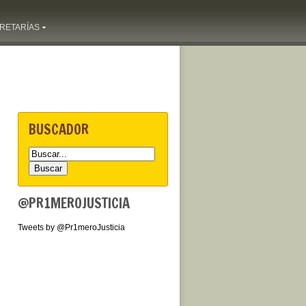
RETARÍAS
BUSCADOR
@PR1MEROJUSTICIA
Tweets by @Pr1meroJusticia