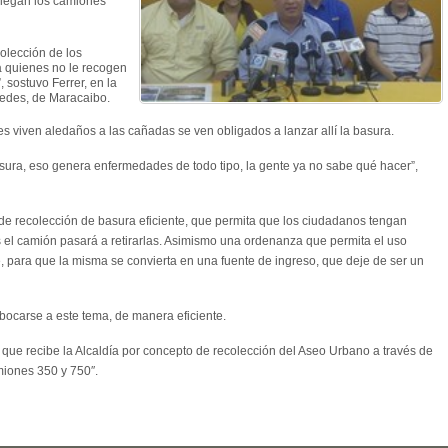
llegan los camiones
olección de los
a quienes no le recogen
, sostuvo Ferrer, en la
cedes, de Maracaibo.
s viven aledaños a las cañadas se ven obligados a lanzar allí la basura.
ura, eso genera enfermedades de todo tipo, la gente ya no sabe qué hacer”,
de recolección de basura eficiente, que permita que los ciudadanos tengan
s el camión pasará a retirarlas. Asimismo una ordenanza que permita el uso
je, para que la misma se convierta en una fuente de ingreso, que deje de ser un
bocarse a este tema, de manera eficiente.
 que recibe la Alcaldía por concepto de recolección del Aseo Urbano a través de
miones 350 y 750″.