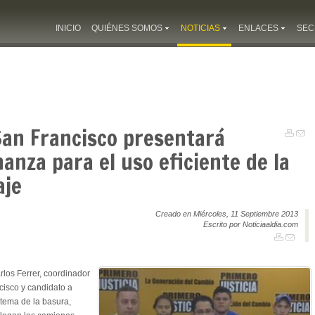
INICIO
QUIÉNES SOMOS
NOTICIAS
ENLACES
SEC
San Francisco presentará
anza para el uso eficiente de la
aje
Creado en Miércoles, 11 Septiembre 2013
Escrito por Noticiaaldia.com
los Ferrer, coordinador
cisco y candidato a
l tema de la basura,