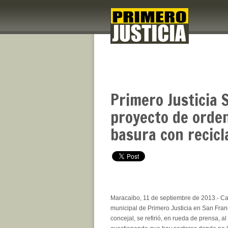
Primero Justicia 
proyecto de orden
basura con recicl
Maracaibo, 11 de septiembre de 2013.- Car
municipal de Primero Justicia en San Fran
concejal, se refirió, en rueda de prensa, a