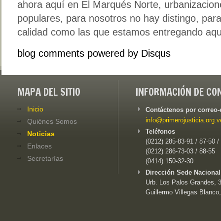
ahora aquí en El Marqués Norte, urbanizacion
populares, para nosotros no hay distingo, para
calidad como las que estamos entregando aquí”
blog comments powered by
Disqus
MAPA DEL SITIO
INFORMACIÓN DE CO
Inicio
Contáctenos por correo-
info@primerojusticia.org.v
Quiénes Somos
Teléfonos
Noticias
(0212) 285-83-91 / 87-50 /
Enlaces
(0212) 286-73-03 / 88-55
Secretarías
(0414) 150-32-30
Dirección Sede Nacional
Urb. Los Palos Grandes, 3e
Guillermo Villegas Blanco,