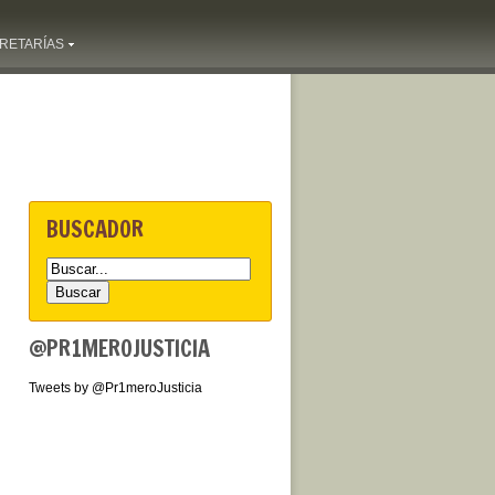
RETARÍAS
BUSCADOR
@PR1MEROJUSTICIA
Tweets by @Pr1meroJusticia