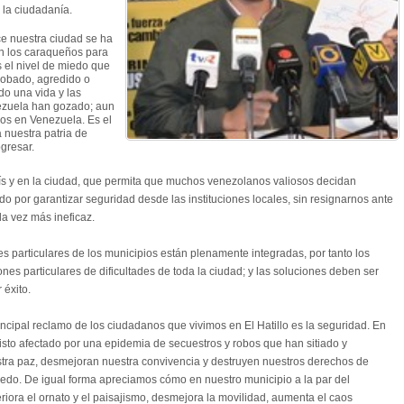
 la ciudadanía.
ce nuestra ciudad se ha
an los caraqueños para
es el nivel de miedo que
 robado, agredido o
do una vida y las
ezuela han gozado; aun
emos en Venezuela. Es el
a nuestra patria de
gresar.
país y en la ciudad, que permita que muchos venezolanos valiosos decidan
o por garantizar seguridad desde las instituciones locales, sin resignarnos ante
a vez más ineficaz.
es particulares de los municipios están plenamente integradas, por tanto los
es particulares de dificultades de toda la ciudad; y las soluciones deben ser
 éxito.
ipal reclamo de los ciudadanos que vivimos en El Hatillo es la seguridad. En
isto afectado por una epidemia de secuestros y robos que han sitiado y
tra paz, desmejoran nuestra convivencia y destruyen nuestros derechos de
edo. De igual forma apreciamos cómo en nuestro municipio a la par del
riora el ornato y el paisajismo, desmejora la movilidad, aumenta el caos