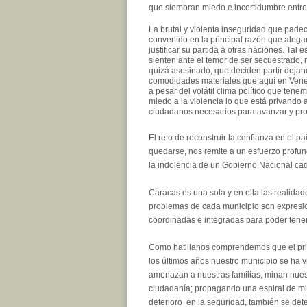
que siembran miedo e incertidumbre entre
La brutal y violenta inseguridad que pade
convertido en la principal razón que aleg
justificar su partida a otras naciones. Tal 
sienten ante el temor de ser secuestrado,
quizá asesinado, que deciden partir dejan
comodidades materiales que aquí en Ven
a pesar del volátil clima político que ten
miedo a la violencia lo que está privando 
ciudadanos necesarios para avanzar y pro
El reto de reconstruir la confianza en el 
quedarse, nos remite a un esfuerzo profund
la indolencia de un Gobierno Nacional cad
Caracas es una sola y en ella las realidad
problemas de cada municipio son expresion
coordinadas e integradas para poder tener
Como hatillanos comprendemos que el princ
los últimos años nuestro municipio se ha v
amenazan a nuestras familias, minan nues
ciudadanía; propagando una espiral de mi
deterioro en la seguridad, también se dete