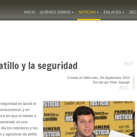
INICIO
QUIÉNES SOMOS
NOTICIAS
ENLACES
SEC
atillo y la seguridad
Creado en Miércoles, 04 Septiembre 2013
Escrito por Elías Sayegh
seguridad es quizá el
enezolanos, y en
oca en que el miedo a
asesinato es una
ía los noticieros y los
s y agresivas de delito,