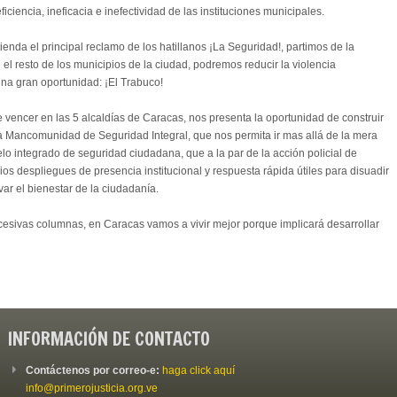
ciencia, ineficacia e inefectividad de las instituciones municipales.
ienda el principal reclamo de los hatillanos ¡La Seguridad!, partimos de la
l resto de los municipios de la ciudad, podremos reducir la violencia
una gran oportunidad: ¡El Trabuco!
 vencer en las 5 alcaldías de Caracas, nos presenta la oportunidad de construir
 Mancomunidad de Seguridad Integral, que nos permita ir mas allá de la mera
lo integrado de seguridad ciudadana, que a la par de la acción policial de
ios despliegues de presencia institucional y respuesta rápida útiles para disuadir
evar el bienestar de la ciudadanía.
esivas columnas, en Caracas vamos a vivir mejor porque implicará desarrollar
INFORMACIÓN DE CONTACTO
Contáctenos por correo-e:
haga click aquí
info@primerojusticia.org.ve