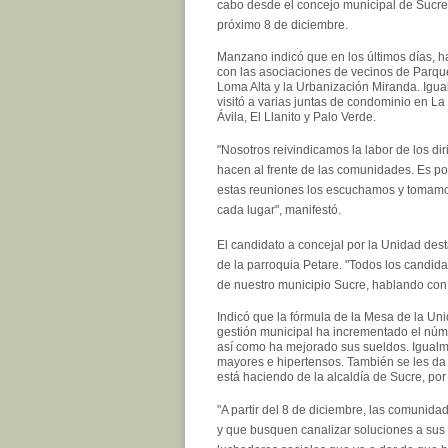
cabo desde el concejo municipal de Sucre d
próximo 8 de diciembre.
Manzano indicó que en los últimos días, h
con las asociaciones de vecinos de Parqu
Loma Alta y la Urbanización Miranda. Igu
visitó a varias juntas de condominio en La
Ávila, El Llanito y Palo Verde.
"Nosotros reivindicamos la labor de los di
hacen al frente de las comunidades. Es 
estas reuniones los escuchamos y tomamo
cada lugar", manifestó.
El candidato a concejal por la Unidad de
de la parroquia Petare. "Todos los candid
de nuestro municipio Sucre, hablando con n
Indicó que la fórmula de la Mesa de la Uni
gestión municipal ha incrementado el núme
así como ha mejorado sus sueldos. Igualm
mayores e hipertensos. También se les da 
está haciendo de la alcaldía de Sucre, por
"A partir del 8 de diciembre, las comunid
y que busquen canalizar soluciones a sus 