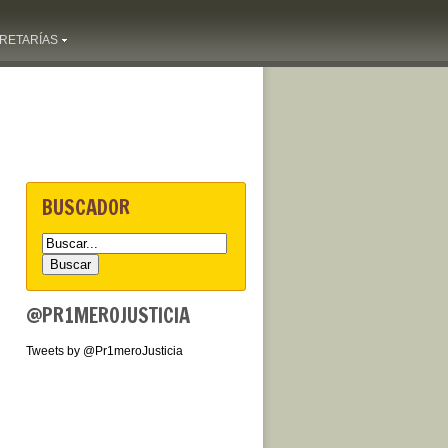
RETARÍAS
BUSCADOR
@PR1MEROJUSTICIA
Tweets by @Pr1meroJusticia