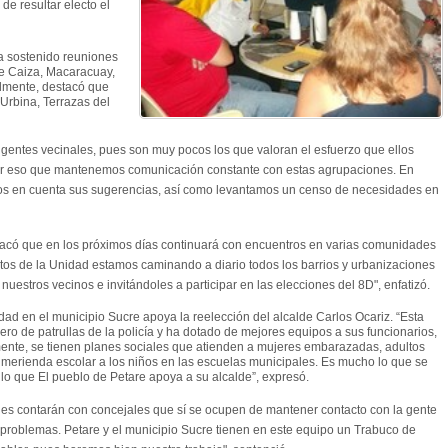
e resultar electo el
a sostenido reuniones
e Caiza, Macaracuay,
almente, destacó que
 Urbina, Terrazas del
rigentes vecinales, pues son muy pocos los que valoran el esfuerzo que ellos
por eso que mantenemos comunicación constante con estas agrupaciones. En
s en cuenta sus sugerencias, así como levantamos un censo de necesidades en
stacó que en los próximos días continuará con encuentros en varias comunidades
atos de la Unidad estamos caminando a diario todos los barrios y urbanizaciones
uestros vecinos e invitándoles a participar en las elecciones del 8D", enfatizó.
dad en el municipio Sucre apoya la reelección del alcalde Carlos Ocariz. “Esta
ro de patrullas de la policía y ha dotado de mejores equipos a sus funcionarios,
ente, se tienen planes sociales que atienden a mujeres embarazadas, adultos
merienda escolar a los niños en las escuelas municipales. Es mucho lo que se
 lo que El pueblo de Petare apoya a su alcalde”, expresó.
ades contarán con concejales que sí se ocupen de mantener contacto con la gente
problemas. Petare y el municipio Sucre tienen en este equipo un Trabuco de