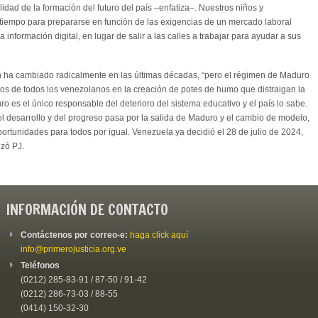
idad de la formación del futuro del país –enfatiza–. Nuestros niños y
tiempo para prepararse en función de las exigencias de un mercado laboral
información digital, en lugar de salir a las calles a trabajar para ayudar a sus
n ha cambiado radicalmente en las últimas décadas, “pero el régimen de Maduro
ursos de todos los venezolanos en la creación de potes de humo que distraigan la
o es el único responsable del deterioro del sistema educativo y el país lo sabe.
el desarrollo y del progreso pasa por la salida de Maduro y el cambio de modelo,
ortunidades para todos por igual. Venezuela ya decidió el 28 de julio de 2024,
izó PJ.
INFORMACIÓN DE CONTACTO
Contáctenos por correo-e:
haga click aquí
info@primerojusticia.org.ve
Teléfonos
(0212) 285-83-91 / 87-50 / 91-42
(0212) 286-73-03 / 88-55
(0414) 150-32-30