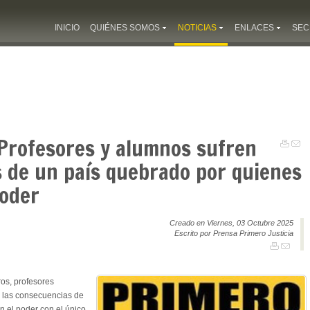
INICIO
QUIÉNES SOMOS
NOTICIAS
ENLACES
SEC
 Profesores y alumnos sufren
s de un país quebrado por quienes
poder
Creado en Viernes, 03 Octubre 2025
Escrito por Prensa Primero Justicia
os, profesores
n las consecuencias de
n el poder con el único