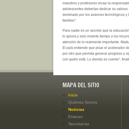
maestros y profesores recae la responsabil
adolescentes deberían dedicar su valioso 
dominado por los avances tecnológicos y la 
familias”.
Para nadie es un secreto que la educació
lo ignora y solo invierte tiempo y los rec
atención de lo realmente importante. Madur
El país entiende que pisar el acelerador d
por otro que permita generar progreso y op
con quién está. Lo demás es cuento”, final
MAPA DEL SITIO
Inicio
Quiénes Somos
Noticias
Enlaces
Secretarías