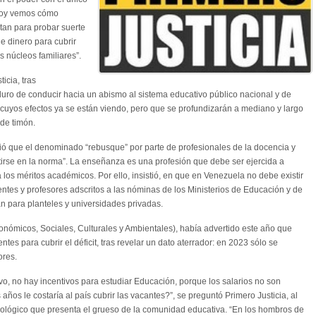
y hoy vemos cómo
tan para probar suerte
e dinero para cubrir
 núcleos familiares”.
icia, tras
uro de conducir hacia un abismo al sistema educativo público nacional y de
, cuyos efectos ya se están viendo, pero que se profundizarán a mediano y largo
de timón.
ció que el denominado “rebusque” por parte de profesionales de la docencia y
irse en la norma”. La enseñanza es una profesión que debe ser ejercida a
os méritos académicos. Por ello, insistió, en que en Venezuela no debe existir
entes y profesores adscritos a las nóminas de los Ministerios de Educación y de
n para planteles y universidades privadas.
ómicos, Sociales, Culturales y Ambientales), había advertido este año que
es para cubrir el déficit, tras revelar un dato aterrador: en 2023 sólo se
ores.
o, no hay incentivos para estudiar Educación, porque los salarios no son
 años le costaría al país cubrir las vacantes?”, se preguntó Primero Justicia, al
nológico que presenta el grueso de la comunidad educativa. “En los hombros de