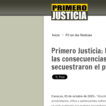
Inicio
PJ en las Noticias
Primero Justicia:
las consecuencia
secuestraron el 
Caracas, 03 de octubre de 2025.-
“Maestr
universitarios, niños y adolescentes sufre
un país quebrado por quienes secuestraro