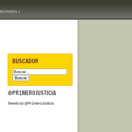
RETARÍAS
BUSCADOR
@PR1MEROJUSTICIA
Tweets by @Pr1meroJusticia