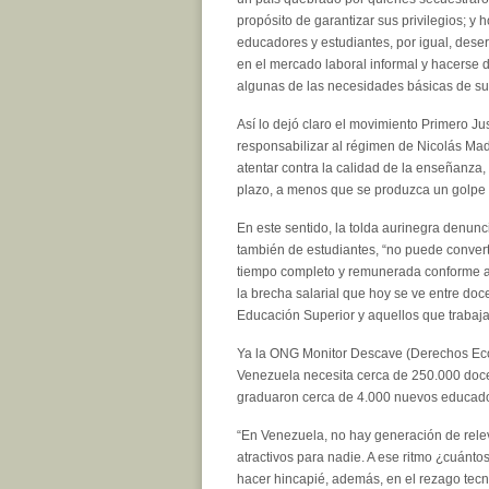
propósito de garantizar sus privilegios; 
educadores y estudiantes, por igual, deser
en el mercado laboral informal y hacerse d
algunas de las necesidades básicas de sus
Así lo dejó claro el movimiento Primero Just
responsabilizar al régimen de Nicolás Mad
atentar contra la calidad de la enseñanza
plazo, a menos que se produzca un golpe 
En este sentido, la tolda aurinegra denun
también de estudiantes, “no puede convert
tiempo completo y remunerada conforme a l
la brecha salarial que hoy se ve entre doc
Educación Superior y aquellos que trabaja
Ya la ONG Monitor Descave (Derechos Econ
Venezuela necesita cerca de 250.000 docent
graduaron cerca de 4.000 nuevos educad
“En Venezuela, no hay generación de relev
atractivos para nadie. A ese ritmo ¿cuántos
hacer hincapié, además, en el rezago tec