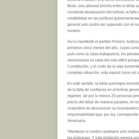
Bruto, una abismal brecha entre el dólar par
constante devaluación del bolívar, la falta
credibilidad en las políticas gubernamenta
general solo podrá ser superado con el c
modelo.
Así lo manifestó el partido Primero Justic
primeros cinco meses del año, cuyas cons
país como la clase trabajadora, los pension
venezolanas es cada día más difícil porque
Constitución, y el costo de la vida aument
compleja situación, esta espiral crece sin 
En este sentido, la tolda aurinegra record
de la falta de confianza en el bolívar gen
régimen, de por lo menos 25 personas pres
precio del dólar de manera paralela, no re
costumbre de desconocer su incompetencia 
responsabilidad que, por ley, corresponde a
Venezuela.
“Mantener el control cambiario solo restrin
las empresas. Y esta limitación genera un