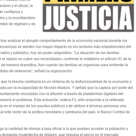
alelo y el oficial, la
 de confianza y
les y la incertidumbre
ambio de régimen y de
ia tras analizar el abrupto comportamiento de la economía nacional durante los
ecuencias se sienten con mayor impacto en los sectores más empobrecidos del
ados y jubilados, hoy sin poder adquisitivo. “La situación de las familias
 el salario no cubre sus necesidades, conforme lo establece el artículo 91 de la
a de manera dramática. Aun cuando las familias se organizan para enfrentar la
atisbo de detenerse”, señaló la organización.
ó que la brecha cambiaria es un síntoma de la disfuncionalidad de la economía y
erada por la incapacidad de Nicolás Maduro. Y señaló que la captura por parte del
untamente vinculadas con la difusión a través de plataformas digitales del
solverá el problema. Esta actuación, reitera PJ, sólo responde a la reiterada
en el manejo de los asuntos públicos y de atribuir a terceras personas una
l ente rector de la política monetaria y cambiaria del país: el Banco Central de
ge la cantidad de divisas a tasa oficial a la que pueden acceder la población y
a demanda insatisfecha de dólares, que impulsa el precio en el mercado