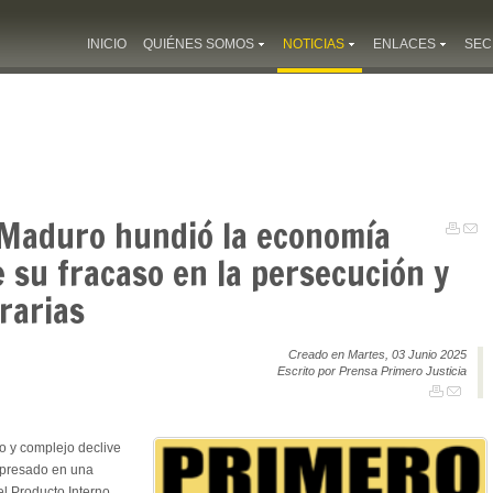
INICIO
QUIÉNES SOMOS
NOTICIAS
ENLACES
SEC
: Maduro hundió la economía
e su fracaso en la persecución y
rarias
Creado en Martes, 03 Junio 2025
Escrito por Prensa Primero Justicia
o y complejo declive
xpresado en una
del Producto Interno