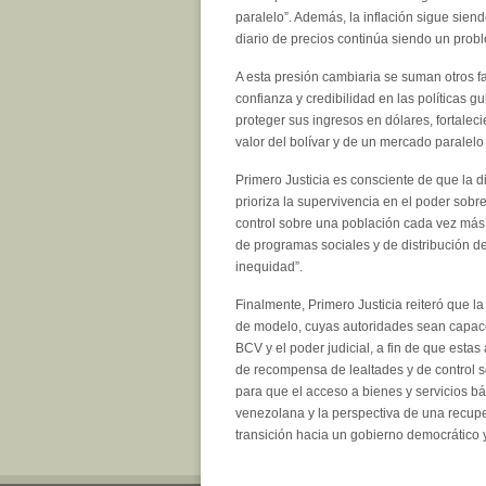
paralelo”. Además, la inflación sigue si
diario de precios continúa siendo un probl
A esta presión cambiaria se suman otros fac
confianza y credibilidad en las políticas g
proteger sus ingresos en dólares, fortalec
valor del bolívar y de un mercado paralel
Primero Justicia es consciente de que la 
prioriza la supervivencia en el poder so
control sobre una población cada vez más
de programas sociales y de distribución d
inequidad”.
Finalmente, Primero Justicia reiteró que l
de modelo, cuyas autoridades sean capace
BCV y el poder judicial, a fin de que esta
de recompensa de lealtades y de control s
para que el acceso a bienes y servicios bá
venezolana y la perspectiva de una recupe
transición hacia un gobierno democrático y