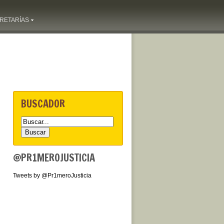
RETARÍAS
BUSCADOR
@PR1MEROJUSTICIA
Tweets by @Pr1meroJusticia