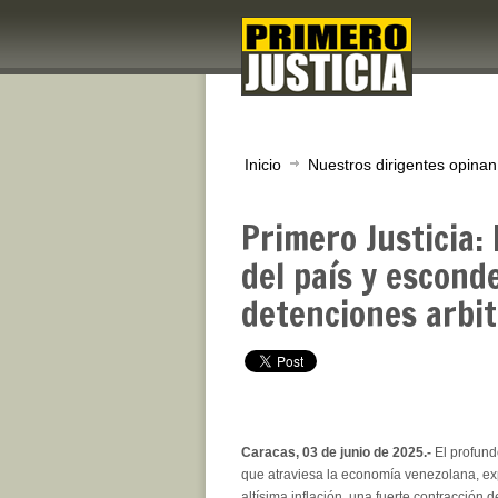
Inicio
Nuestros dirigentes opinan
Primero Justicia
del país y escond
detenciones arbit
Caracas, 03 de junio de 2025.-
El profund
que atraviesa la economía venezolana, e
altísima inflación, una fuerte contracción 