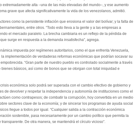
endo extremadamente alta –una de las más elevadas del mundo–, y ese aumento
ema grave que afecta significativamente la vida de los venezolanos, admitió.
tores como la persistente inflación que erosiona el valor del bolívar; y la falta de
ubernamentales, entre otros. “Todo esto lleva a la gente y a las empresas a
iendo el mercado paralelo. La brecha cambiaria es un reflejo de la pérdida de
o que surge en respuesta a la demanda insatisfecha”, agrega.
dinámica impuesta por regímenes autoritarios, como el que enfrenta Venezuela,
bre la implementación de verdaderas reformas económicas que podrían socavar su
 empobrecida. “Gran parte de nuestro pueblo es controlado socialmente a través
e bienes básicos, así como de bonos que se otorgan con total iniquidad e
a crisis económica solo podrá ser superada con el cambio efectivo de gobierno y
s de devolver y respetar la independencia y autonomía de instituciones como el
s actúen como contrapesos; de combatir la corrupción, hoy convertida en un medio
obre sectores clave de la economía; y de sincerar los programas de ayuda social
sicos llegue a todos por igual. “Cualquier salida a la contracción económica
ración sostenible, pasa necesariamente por un cambio político que permita la
 transparente. De otra manera, se mantendrá el círculo vicioso”.