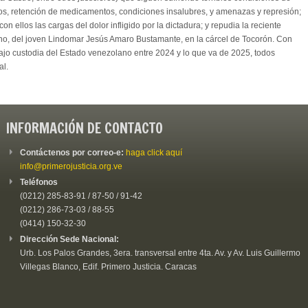
tos, retención de medicamentos, condiciones insalubres, y amenazas y represión;
 ellos las cargas del dolor infligido por la dictadura; y repudia la reciente
no, del joven Lindomar Jesús Amaro Bustamante, en la cárcel de Tocorón. Con
bajo custodia del Estado venezolano entre 2024 y lo que va de 2025, todos
al.
INFORMACIÓN DE CONTACTO
Contáctenos por correo-e:
haga click aquí
info@primerojusticia.org.ve
Teléfonos
(0212) 285-83-91 / 87-50 / 91-42
(0212) 286-73-03 / 88-55
(0414) 150-32-30
Dirección Sede Nacional:
Urb. Los Palos Grandes, 3era. transversal entre 4ta. Av. y Av. Luis Guillermo
Villegas Blanco, Edif. Primero Justicia. Caracas