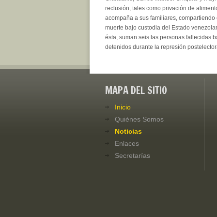
reclusión, tales como privación de alimen
acompaña a sus familiares, compartiendo con
muerte bajo custodia del Estado venezola
ésta, suman seis las personas fallecidas 
detenidos durante la represión postelector
MAPA DEL SITIO
Inicio
Quiénes Somos
Noticias
Enlaces
Secretarías