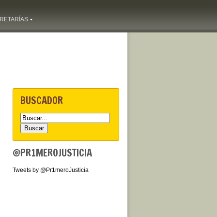
RETARÍAS
BUSCADOR
@PR1MEROJUSTICIA
Tweets by @Pr1meroJusticia