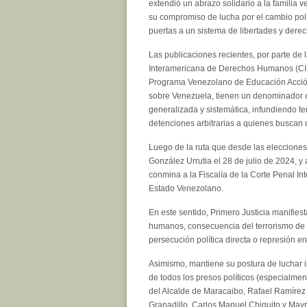
extendió un abrazo solidario a la familia 
su compromiso de lucha por el cambio polí
puertas a un sistema de libertades y der
Las publicaciones recientes, por parte de
Interamericana de Derechos Humanos (CI
Programa Venezolano de Educación Acción 
sobre Venezuela, tienen un denominador 
generalizada y sistemática, infundiendo te
detenciones arbitrarias a quienes buscan 
Luego de la ruta que desde las elecciones
González Urrutia el 28 de julio de 2024, y
conmina a la Fiscalía de la Corte Penal In
Estado Venezolano.
En este sentido, Primero Justicia manifies
humanos, consecuencia del terrorismo de 
persecución política directa o represión en
Asimismo, mantiene su postura de luchar i
de todos los presos políticos (especialme
del Alcalde de Maracaibo, Rafael Ramírez 
Granadillo, Carlos Manuel Chiquito y Mayra