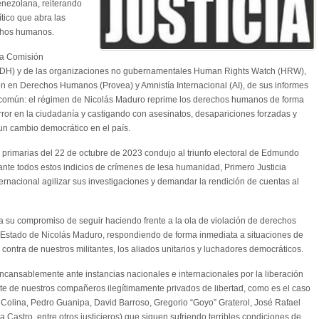
venezolana, reiterando
tico que abra las
echos humanos.
 la Comisión
DH) y de las organizaciones no gubernamentales Human Rights Watch (HRW),
en Derechos Humanos (Provea) y Amnistía Internacional (AI), de sus informes
común: el régimen de Nicolás Maduro reprime los derechos humanos de forma
rror en la ciudadanía y castigando con asesinatos, desapariciones forzadas y
un cambio democrático en el país.
 primarias del 22 de octubre de 2023 condujo al triunfo electoral de Edmundo
 ante todos estos indicios de crímenes de lesa humanidad, Primero Justicia
ternacional agilizar sus investigaciones y demandar la rendición de cuentas al
ta su compromiso de seguir haciendo frente a la ola de violación de derechos
Estado de Nicolás Maduro, respondiendo de forma inmediata a situaciones de
 contra de nuestros militantes, los aliados unitarios y luchadores democráticos.
ncansablemente ante instancias nacionales e internacionales por la liberación
nte de nuestros compañeros ilegítimamente privados de libertad, como es el caso
Colina, Pedro Guanipa, David Barroso, Gregorio “Goyo” Graterol, José Rafael
 Castro, entre otros justicieros) que siguen sufriendo terribles condiciones de