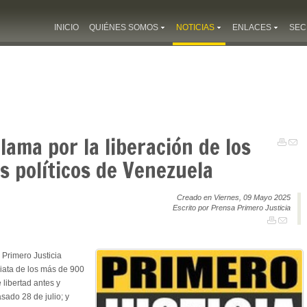
INICIO
QUIÉNES SOMOS
NOTICIAS
ENLACES
SEC
lama por la liberación de los
 políticos de Venezuela
Creado en Viernes, 09 Mayo 2025
Escrito por Prensa Primero Justicia
o Primero Justicia
iata de los más de 900
 libertad antes y
sado 28 de julio; y