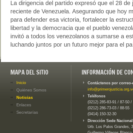
La dirigencia del partido expresó que el 28 de j
reciente de Venezuela. Asegurando que hoy m
para defender esa victoria, fortalecer la estruc
libertad y la democracia que el pueblo venezo
invitó a todos los venezolanos a sumarse a e
luchando juntos por un futuro mejor para el pa
MAPA DEL SITIO
INFORMACIÓN DE CO
Inicio
Contáctenos por correo-
info@primerojusticia.org.v
Quiénes Somos
Teléfonos
Noticias
(0212) 285-83-91 / 87-50 /
Enlaces
(0212) 286-73-03 / 88-55
Secretarías
(0414) 150-32-30
Dirección Sede Nacional
Urb. Los Palos Grandes, 3e
Guillermo Villegas Blanco,