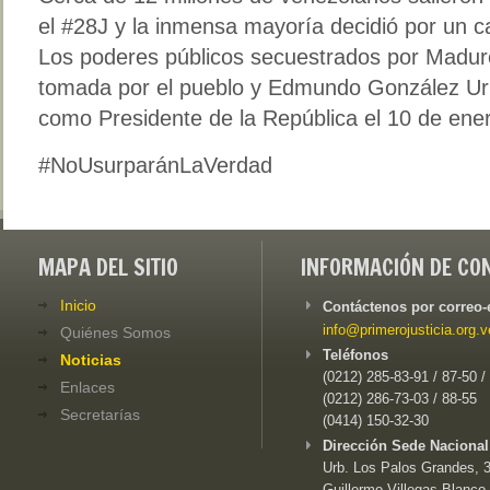
el #28J y la inmensa mayoría decidió por un c
Los poderes públicos secuestrados por Maduro
tomada por el pueblo y Edmundo González Ur
como Presidente de la República el 10 de ene
#NoUsurparánLaVerdad
MAPA DEL SITIO
INFORMACIÓN DE CO
Inicio
Contáctenos por correo-
info@primerojusticia.org.v
Quiénes Somos
Teléfonos
Noticias
(0212) 285-83-91 / 87-50 /
Enlaces
(0212) 286-73-03 / 88-55
Secretarías
(0414) 150-32-30
Dirección Sede Nacional
Urb. Los Palos Grandes, 3e
Guillermo Villegas Blanco,