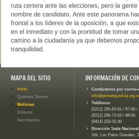
ruta certera ante las elecciones, pero la gent
nombre de candidato. Ante este panorama hac
frontal a los líderes de la oposición, a que ex
en el inmediato y con la prontitud de tomar un
camino a la ciudadanía ya que debemos propo
tranquilidad.
MAPA DEL SITIO
INFORMACIÓN DE CO
Inicio
Contáctenos por correo-
info@primerojusticia.org.v
Quiénes Somos
Teléfonos
Noticias
(0212) 285-83-91 / 87-50 /
Enlaces
(0212) 286-73-03 / 88-55
Secretarías
(0414) 150-32-30
Dirección Sede Nacional
Urb. Los Palos Grandes, 3e