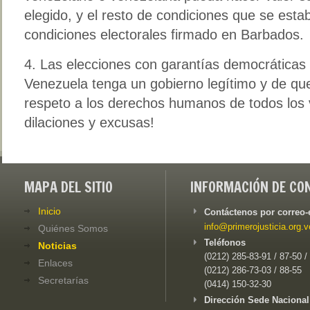
elegido, y el resto de condiciones que se esta
condiciones electorales firmado en Barbados.
4. Las elecciones con garantías democráticas
Venezuela tenga un gobierno legítimo y de que
respeto a los derechos humanos de todos los 
dilaciones y excusas!
MAPA DEL SITIO
INFORMACIÓN DE CO
Inicio
Contáctenos por correo-
info@primerojusticia.org.v
Quiénes Somos
Teléfonos
Noticias
(0212) 285-83-91 / 87-50 /
Enlaces
(0212) 286-73-03 / 88-55
Secretarías
(0414) 150-32-30
Dirección Sede Nacional