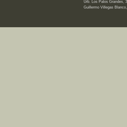
Urb. Los Palos Grandes, 3e
Guillermo Villegas Blanco,