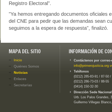
Registro Electoral".
"Ya hemos entregando documentos oficiales e
del CNE para pedir que las demandas sean cu
seguimos a la espera de respuesta", finalizó.
MAPA DEL SITIO
INFORMACIÓN DE CO
Inicio
Contáctenos por correo-
info@primerojusticia.org.v
Quiénes Somos
Teléfonos
Noticias
(0212) 285-83-91 / 87-50 /
Enlaces
(0212) 286-73-03 / 88-55
Secretarías
(0414) 150-32-30
Dirección Sede Nacional
Urb. Los Palos Grandes, 3e
Guillermo Villegas Blanco,