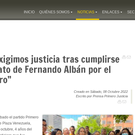
INICIO
QUIÉNES SOMOS
NOTICIAS
ENLACES
SEC
xigimos justicia tras cumplirse
ato de Fernando Albán por el
ro”
Creado en Sábado, 08 Octubre 2022
Escrito por Prensa Primero Justicia
bado el partido Primero
de Plaza Venezuela,
e octubre, 4 años del