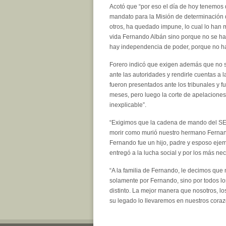
Acotó que “por eso el día de hoy tenemos
mandato para la Misión de determinación
otros, ha quedado impune, lo cual lo han 
vida Fernando Albán sino porque no se ha
hay independencia de poder, porque no ha
Forero indicó que exigen además que no s
ante las autoridades y rendirle cuentas a 
fueron presentados ante los tribunales y 
meses, pero luego la corte de apelaciones
inexplicable”.
“Exigimos que la cadena de mando del SEB
morir como murió nuestro hermano Fernan
Fernando fue un hijo, padre y esposo ejem
entregó a la lucha social y por los más nec
“A la familia de Fernando, le decimos que
solamente por Fernando, sino por todos l
distinto. La mejor manera que nosotros, lo
su legado lo llevaremos en nuestros coraz