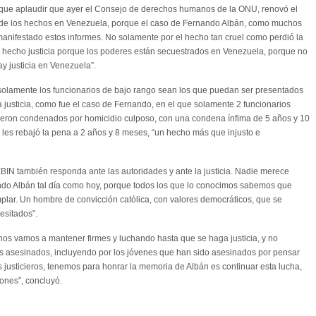
 que aplaudir que ayer el Consejo de derechos humanos de la ONU, renovó el
 de los hechos en Venezuela, porque el caso de Fernando Albán, como muchos
manifestado estos informes. No solamente por el hecho tan cruel como perdió la
 hecho justicia porque los poderes están secuestrados en Venezuela, porque no
y justicia en Venezuela”.
olamente los funcionarios de bajo rango sean los que puedan ser presentados
la justicia, como fue el caso de Fernando, en el que solamente 2 funcionarios
fueron condenados por homicidio culposo, con una condena ínfima de 5 años y 10
 les rebajó la pena a 2 años y 8 meses, “un hecho más que injusto e
IN también responda ante las autoridades y ante la justicia. Nadie merece
do Albán tal día como hoy, porque todos los que lo conocimos sabemos que
plar. Un hombre de convicción católica, con valores democráticos, que se
esitados”.
 nos vamos a mantener firmes y luchando hasta que se haga justicia, y no
os asesinados, incluyendo por los jóvenes que han sido asesinados por pensar
s justicieros, tenemos para honrar la memoria de Albán es continuar esta lucha,
ones”, concluyó.