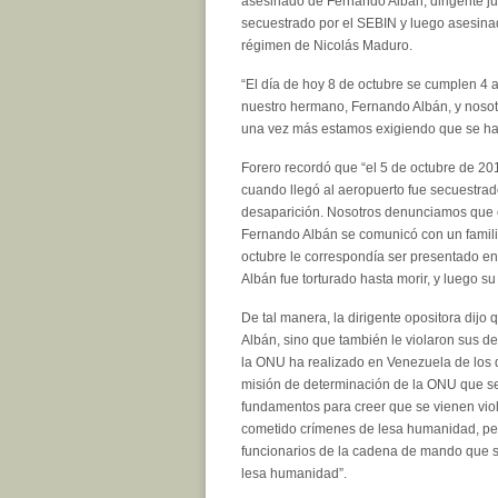
asesinado de Fernando Albán, dirigente ju
secuestrado por el SEBIN y luego asesina
régimen de Nicolás Maduro.
“El día de hoy 8 de octubre se cumplen 4 
nuestro hermano, Fernando Albán, y nosotr
una vez más estamos exigiendo que se haga j
Forero recordó que “el 5 de octubre de 20
cuando llegó al aeropuerto fue secuestra
desaparición. Nosotros denunciamos que 
Fernando Albán se comunicó con un familia
octubre le correspondía ser presentado e
Albán fue torturado hasta morir, y luego s
De tal manera, la dirigente opositora dijo 
Albán, sino que también le violaron sus d
la ONU ha realizado en Venezuela de los d
misión de determinación de la ONU que s
fundamentos para creer que se vienen vi
cometido crímenes de lesa humanidad, per
funcionarios de la cadena de mando que s
lesa humanidad”.