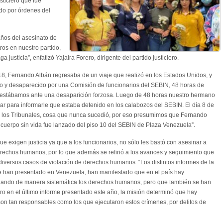
sticiero que fue
do por órdenes del
años del asesinato de
os en nuestro partido,
usticia”, enfatizó Yajaira Forero, dirigente del partido justiciero.
18, Fernando Albán regresaba de un viaje que realizó en los Estados Unidos, y
do y desaparecido por una Comisión de funcionarios del SEBIN, 48 horas de
estábamos ante una desaparición forzosa. Luego de 48 horas nuestro hermano
r para informarle que estaba detenido en los calabozos del SEBIN. El día 8 de
n los Tribunales, cosa que nunca sucedió, por eso presumimos que Fernando
u cuerpo sin vida fue lanzado del piso 10 del SEBIN de Plaza Venezuela”.
que exigen justicia ya que a los funcionarios, no sólo les bastó con asesinar a
erechos humanos, por lo que además se refirió a los avances y seguimiento que
iversos casos de violación de derechos humanos. “Los distintos informes de la
e han presentado en Venezuela, han manifestado que en el país hay
olando de manera sistemática los derechos humanos, pero que también se han
o en el último informe presentado este año, la misión determinó que hay
on tan responsables como los que ejecutaron estos crímenes, por delitos de