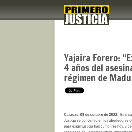
Yajaira Forero: “E
4 años del asesin
régimen de Madu
Caracas, 08 de octubre de 2022.-
Este sá
Justicia se concentró en los alrededores 
para exigir justicia tras cumplirse hoy, 8 d