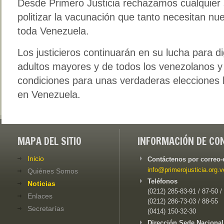
Desde Primero Justicia rechazamos cualquier 
politizar la vacunación que tanto necesitan nu
toda Venezuela.
Los justicieros continuarán en su lucha para di
adultos mayores y de todos los venezolanos y
condiciones para unas verdaderas elecciones l
en Venezuela.
MAPA DEL SITIO
INFORMACIÓN DE CO
Inicio
Contáctenos por correo-
info@primerojusticia.org.v
Quiénes Somos
Teléfonos
Noticias
(0212) 285-83-91 / 87-50 /
Enlaces
(0212) 286-73-03 / 88-55
Secretarías
(0414) 150-32-30
Dirección Sede Nacional