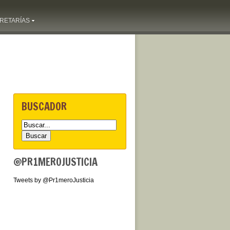
RETARÍAS
BUSCADOR
@PR1MEROJUSTICIA
Tweets by @Pr1meroJusticia