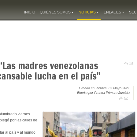
INICIO
QUIÉNES SOMOS
NOTICIAS
ENLACES
SEC
 “Las madres venezolanas
ansable lucha en el país”
Creado en Viernes, 07 Mayo 2021
Escrito por Prensa Primero Justicia
stumbrado viernes
splegó por las calles de
r al país y al mundo