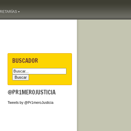
RETARÍAS
BUSCADOR
@PR1MEROJUSTICIA
Tweets by @Pr1meroJusticia