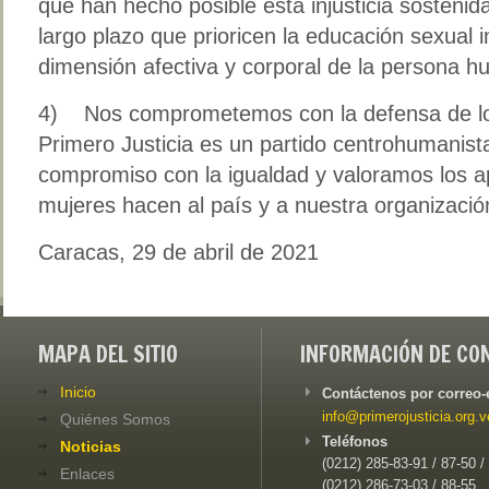
que han hecho posible esta injusticia sostenid
largo plazo que prioricen la educación sexual in
dimensión afectiva y corporal de la persona 
4) Nos comprometemos con la defensa de los
Primero Justicia es un partido centrohumanis
compromiso con la igualdad y valoramos los apo
mujeres hacen al país y a nuestra organizació
Caracas, 29 de abril de 2021
MAPA DEL SITIO
INFORMACIÓN DE CO
Inicio
Contáctenos por correo-
info@primerojusticia.org.v
Quiénes Somos
Teléfonos
Noticias
(0212) 285-83-91 / 87-50 /
Enlaces
(0212) 286-73-03 / 88-55