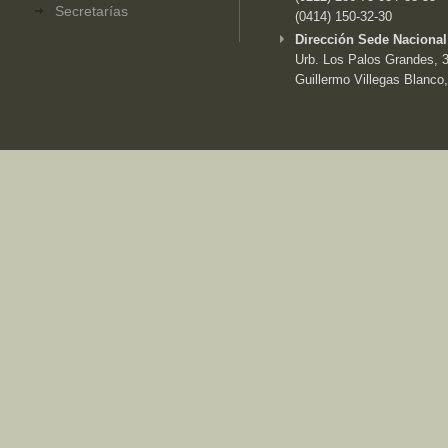
Secretarías
(0414) 150-32-30
Dirección Sede Nacional
Urb. Los Palos Grandes, 3e
Guillermo Villegas Blanco,