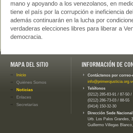
mano y apoyando a los venezolanos, en medio
tiene el país por la corrupción e ineficiencia 
además continuarán en la lucha por condicion
verdaderas elecciones libres para liberar a Ve
democracia.
MAPA DEL SITIO
INFORMACIÓN DE CO
Inicio
Contáctenos por correo-
info@primerojusticia.org.v
Quiénes Somos
Teléfonos
Noticias
(0212) 285-83-91 / 87-50 /
Enlaces
(0212) 286-73-03 / 88-55
Secretarías
(0414) 150-32-30
Dirección Sede Nacional
Urb. Los Palos Grandes, 3e
Guillermo Villegas Blanco,