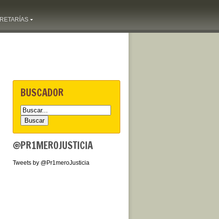
RETARÍAS
BUSCADOR
@PR1MEROJUSTICIA
Tweets by @Pr1meroJusticia