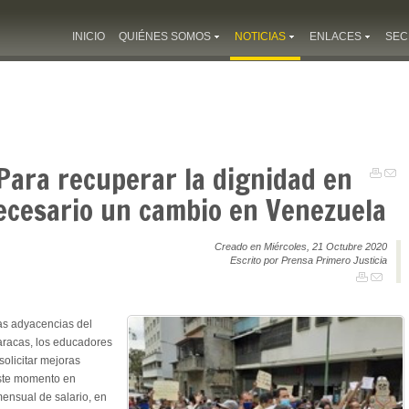
INICIO
QUIÉNES SOMOS
NOTICIAS
ENLACES
SEC
 Para recuperar la dignidad en
necesario un cambio en Venezuela
Creado en Miércoles, 21 Octubre 2020
Escrito por Prensa Primero Justicia
as adyacencias del
aracas, los educadores
olicitar mejoras
este momento en
nsual de salario, en