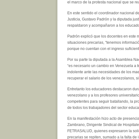
el marco de la protesta nacional que se re
En este sentido el coordinador nacional 
Justicia, Gustavo Padrón y la diputada just
respaldaron y acompañaron a los educador
Padrón explicó que los docentes en este 
situaciones precarias, “tenemos informaci
porque no cuentan con el ingreso suficien
Por su parte la diputada a la Asamblea Nac
“es necesario un cambio en Venezuela a tr
indolente ante las necesidades de los mae
recuperar el salario de los venezolanos, si
Entretanto los educadores destacaron dura
venezolano y a los profesores universitar
competentes para seguir batallando, la pro
de todos los trabajadores del sector educa
En la manifestación hizo acto de presencia 
Zambrano, Dirigente Sindical de Hospitale
FETRASALUD, quienes expresaron la solida
precarias se repiten, sumado a la falta de