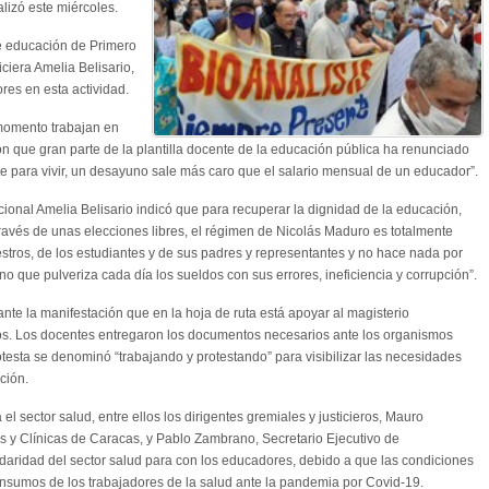
alizó este miércoles.
de educación de Primero
iciera Amelia Belisario,
es en esta actividad.
momento trabajan en
ón que gran parte de la plantilla docente de la educación pública ha renunciado
te para vivir, un desayuno sale más caro que el salario mensual de un educador”.
ional Amelia Belisario indicó que para recuperar la dignidad de la educación,
avés de unas elecciones libres, el régimen de Nicolás Maduro es totalmente
stros, de los estudiantes y de sus padres y representantes y no hace nada por
no que pulveriza cada día los sueldos con sus errores, ineficiencia y corrupción”.
nte la manifestación que en la hoja de ruta está apoyar al magisterio
ios. Los docentes entregaron los documentos necesarios ante los organismos
testa se denominó “trabajando y protestando” para visibilizar las necesidades
ción.
el sector salud, entre ellos los dirigentes gremiales y justicieros, Mauro
s y Clínicas de Caracas, y Pablo Zambrano, Secretario Ejecutivo de
ridad del sector salud para con los educadores, debido a que las condiciones
 insumos de los trabajadores de la salud ante la pandemia por Covid-19.