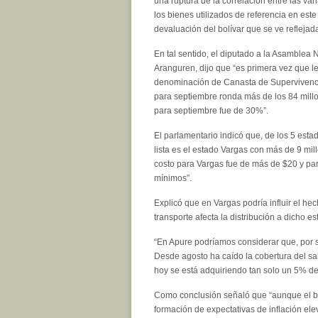
una ruptura de la correlación entre las va
los bienes utilizados de referencia en este 
devaluación del bolívar que se ve reflejad
En tal sentido, el diputado a la Asamblea 
Aranguren, dijo que “es primera vez que l
denominación de Canasta de Supervivencia
para septiembre ronda más de los 84 millo
para septiembre fue de 30%”.
El parlamentario indicó que, de los 5 est
lista es el estado Vargas con más de 9 mil
costo para Vargas fue de más de $20 y par
mínimos”.
Explicó que en Vargas podría influir el he
transporte afecta la distribución a dicho e
“En Apure podríamos considerar que, por se
Desde agosto ha caído la cobertura del sa
hoy se está adquiriendo tan solo un 5% de
Como conclusión señaló que “aunque el bol
formación de expectativas de inflación el