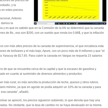
riaciones de precios de
estudio, y la
a en estos precios.
Nacional, Antonio
e damos la
 y es que es sabido que en la Comisión de la AN se determinó que la canasta
nes de Bs., eso son $200, con un sueldo que ronda los 0.88$, y que la inflación
ados con más altos precios de la canasta de supervivencia, el que encabeza esta
lones de bolívares y el más bajo, Apure, con un poco más de 8 millones y que “el
a Yaracuy de $17,65. Para cubrir la canasta en Vargas se requería 23 salarios
cho de que se encuentra cerca de la capital y que la escasez de gasolina y
stado en cuanto al suministro de diversos alimentos y productos.
r más rural, es más sencilla la producción de leche, quesos y otros rubros.
lario mínimo, ya que en agosto se podía adquirir un 10% de la canasta y para
 esa canasta”, añadió.
ívar se apreció, los precios siguieron subiendo, lo que denota que hay una
evadas. No obstante, que la tasa de cambio no se haya devaluado en la misma