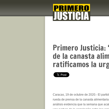
Primero Justicia:
de la canasta ali
ratificamos la urg
Caracas, 19 de octubre de 2020.- El partid
rueda de prensa de la canasta alimentaria
análisis evidencia que la semana que aca