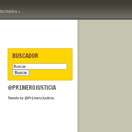
RETARÍAS
BUSCADOR
@PR1MEROJUSTICIA
Tweets by @Pr1meroJusticia