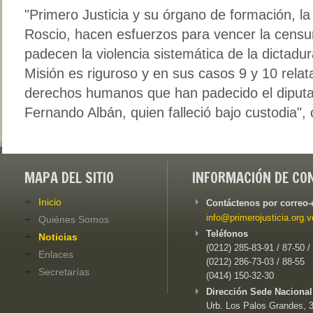
"Primero Justicia y su órgano de formación, 
Roscio, hacen esfuerzos para vencer la censur
padecen la violencia sistemática de la dictadur
Misión es riguroso y en sus casos 9 y 10 relat
derechos humanos que han padecido el diput
Fernando Albán, quien falleció bajo custodia", 
MAPA DEL SITIO
INFORMACIÓN DE CO
Inicio
Contáctenos por correo-
info@primerojusticia.org.v
Quiénes Somos
Teléfonos
Noticias
(0212) 285-83-91 / 87-50 /
Enlaces
(0212) 286-73-03 / 88-55
Secretarías
(0414) 150-32-30
Dirección Sede Nacional
Urb. Los Palos Grandes, 3e