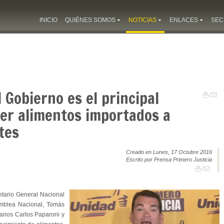
INICIO
QUIÉNES SOMOS
NOTICIAS
ENLACES
SEC
 Gobierno es el principal
aer alimentos importados a
tes
Creado en Lunes, 17 Octubre 2016
Escrito por Prensa Primero Justicia
etario General Nacional
amblea Nacional, Tomás
rios Carlos Paparoni y