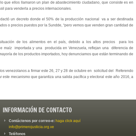
lo que ellos llamaron un plan de abastecimiento ciudadano, que consiste es en
il para venderla a precios internacionales.
edactó un decreto donde el 50% de la producción nacional va a ser destinada
lados o precios puestos por la Sundde, “pero vemos que venden gran cantidad de
situación de los alimentos en el país, debido a los altos precios para los
e maíz importada y una producida en Venezuela, reflejan una diferencia de
 mayoría de los productos importados, hoy denunciamos que están terminando de
 los venezolanos a firmar este 26, 27 y 28 de octubre en solicitud del Referendo
r este mecanismo que garantiza una salida pacífica y electoral este año 2016, a
INFORMACIÓN DE CONTACTO
Contáctenos por correo-e:
haga click aquí
info@primerojusticia.org.ve
Teléfonos