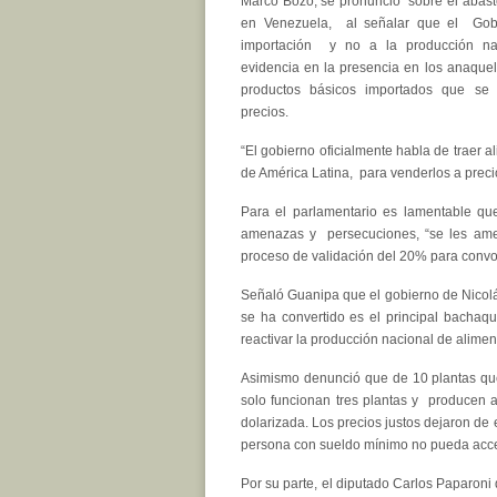
Marco Bozo, se pronunció sobre el abast
en Venezuela, al señalar que el Gob
importación y no a la producción na
evidencia en la presencia en los anaque
productos básicos importados que se
precios.
“El gobierno oficialmente habla de traer a
de América Latina, para venderlos a precios
Para el parlamentario es lamentable qu
amenazas y persecuciones, “se les ame
proceso de validación del 20% para convo
Señaló Guanipa que el gobierno de Nicolá
se ha convertido es el principal bacha
reactivar la producción nacional de alimen
Asimismo denunció que de 10 plantas que 
solo funcionan tres plantas y producen 
dolarizada. Los precios justos dejaron de 
persona con sueldo mínimo no pueda acced
Por su parte, el diputado Carlos Paparoni 