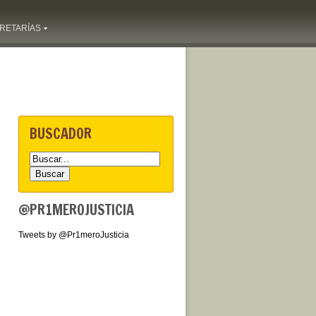
RETARÍAS
BUSCADOR
@PR1MEROJUSTICIA
Tweets by @Pr1meroJusticia