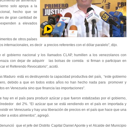
ecimiento de alimentos
ierno solo apoya a la
cional, hecho que se
les de gran cantidad de
 expenden a elevados
limentos de otros países
 internacionales, es decir a precios referentes con el dólar paralelo”, dijo.
e el gobierno nacional y los llamados CLAP, humillen a los venezolanos con
naza con dejar de adquirir las bolsas de comida si firman o participan en
car el Referendo Revocatorio”, acotó.
s Maduro está es destruyendo la capacidad productiva del país, “este gobierno
quero, debido a que en todos estos años no han hecho nada para promover y
tos en Venezuela sino que financia las importaciones”.
hay en el país para producir azúcar y que fueron estatizadas por el gobierno,
alrededor del 2%. “El azúcar que se está vendiendo en el país en importada y
existir en Venezuela y hay una liberación de precios en el país que hace que una
er a estos alimentos”, agregó.
denunció que el jefe del Distrito Capital Daniel Aponte y el Alcalde del Municipio