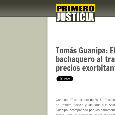
Tomás Guanipa: El
bachaquero al tr
precios exorbitan
Caracas, 17 de octubre de 2016.- El secr
de Primero Justicia y Diputado a la As
Guanipa, acompañado por los parlamenta