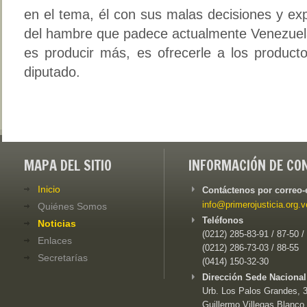
en el tema, él con sus malas decisiones y ex
del hambre que padece actualmente Venezuela, 
es producir más, es ofrecerle a los productor
diputado.
MAPA DEL SITIO
INFORMACIÓN DE CO
Inicio
Contáctenos por correo-
info@primerojusticia.org.v
Quiénes Somos
Teléfonos
Noticias
(0212) 285-83-91 / 87-50 /
Enlaces
(0212) 286-73-03 / 88-55
Secretarías
(0414) 150-32-30
Dirección Sede Nacional
Urb. Los Palos Grandes, 3e
Guillermo Villegas Blanco,