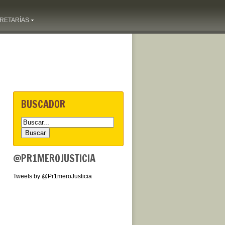
RETARÍAS
BUSCADOR
@PR1MEROJUSTICIA
Tweets by @Pr1meroJusticia