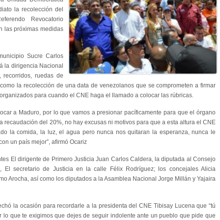
iato la recolección del
ferendo Revocatorio
on las próximas medidas
municipio Sucre Carlos
á la dirigencia Nacional
 recorridos, ruedas de
sí como la recolección de una data de venezolanos que se comprometen a firmar
s y organizados para cuando el CNE haga el llamado a colocar las rúbricas.
ocar a Maduro, por lo que vamos a presionar pacíficamente para que el órgano
 la recaudación del 20%, no hay excusas ni motivos para que a esta altura el CNE
do la comida, la luz, el agua pero nunca nos quitaran la esperanza, nunca le
con un país mejor”, afirmó Ocariz
tes El dirigente de Primero Justicia Juan Carlos Caldera, la diputada al Consejo
 El secretario de Justicia en la calle Félix Rodríguez; los concejales Alicia
mo Arocha, así como los diputados a la Asamblea Nacional Jorge Millán y Yajaira
echó la ocasión para recordarle a la presidenta del CNE Tibisay Lucena que “tú
r lo que te exigimos que dejes de seguir indolente ante un pueblo que pide que