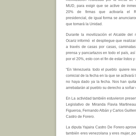
MUD, para exigir que se active de inmed
20% de firmas que activaría el Re
presidencial, de igual forma se anunciar
que tomará la Unidad.
Durante la movilización el Alcalde del 
Ocariz informó el despliegue que realizar
a través de casas por casas, caminatas,
prensa y pancartazos en todo el país, a
por el 20%, esto con el fin de estar listo
“En Venezuela todo el pueblo quiere rev
comicial de la fecha en la que se activará
no haya dado ya la fecha. Nos han quita
arrebatarán al pueblo su derecho a soñar 
En La actividad también estuvieron presen
Legislativo de Miranda Flavia Martineau,
Figueroa, Fernando Albán y Carlos Guiller
Castro de Forero.
La diputa Yajaira Castro De Forero aprov
también eres venezolana y eres mujer, po