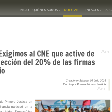
INICIO
QUIÉNES SOMOS
NOTICIAS
ENLACES
SEC
 Exigimos al CNE que active de
lección del 20% de las firmas
io
Creado en Sábado, 09 Julio 2016
Escrito por Prensa Primero Justicia
ido Primero Justicia en
itancia participó en la
 la Unidad Democrática