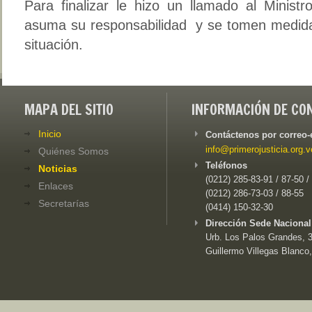
Para finalizar le hizo un llamado al Minist
asuma su responsabilidad y se tomen medida
situación.
MAPA DEL SITIO
INFORMACIÓN DE CO
Inicio
Contáctenos por correo-
info@primerojusticia.org.v
Quiénes Somos
Teléfonos
Noticias
(0212) 285-83-91 / 87-50 /
Enlaces
(0212) 286-73-03 / 88-55
Secretarías
(0414) 150-32-30
Dirección Sede Nacional
Urb. Los Palos Grandes, 3e
Guillermo Villegas Blanco,