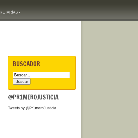
RETARÍAS
BUSCADOR
@PR1MEROJUSTICIA
Tweets by @Pr1meroJusticia