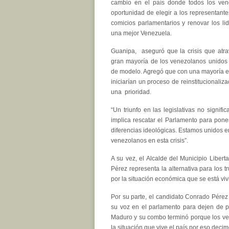
cambio en el país donde todos los ven
oportunidad de elegir a los representante
comicios parlamentarios y renovar los li
una mejor Venezuela.
Guanipa, aseguró que la crisis que atrav
gran mayoría de los venezolanos unido
de modelo. Agregó que con una mayoría e
iniciarían un proceso de reinstitucionaliz
una prioridad.
“Un triunfo en las legislativas no signifi
implica rescatar el Parlamento para poner
diferencias ideológicas. Estamos unidos e
venezolanos en esta crisis”.
A su vez, el Alcalde del Municipio Liber
Pérez representa la alternativa para los 
por la situación económica que se está viv
Por su parte, el candidato Conrado Pérez
su voz en el parlamento para dejen de p
Maduro y su combo terminó porque los ven
la situación que vive el país por eso decim