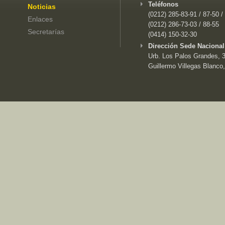
Teléfonos
Noticias
(0212) 285-83-91 / 87-50 /
Enlaces
(0212) 286-73-03 / 88-55
Secretarías
(0414) 150-32-30
Dirección Sede Nacional
Urb. Los Palos Grandes, 3e
Guillermo Villegas Blanco,