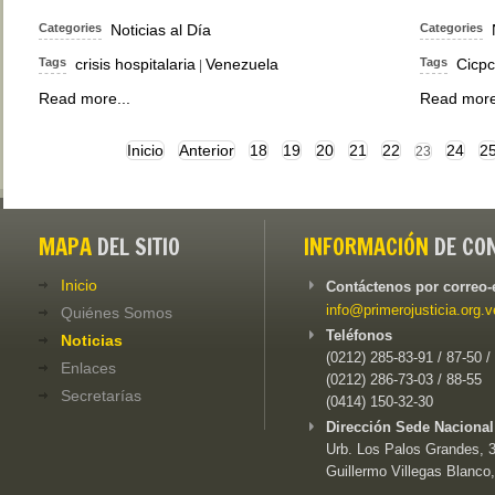
Categories
Noticias al Día
Categories
Tags
crisis hospitalaria
Venezuela
Tags
Cicpc
|
Read more...
Read more
Inicio
Anterior
18
19
20
21
22
24
2
23
MAPA
DEL SITIO
INFORMACIÓN
DE CO
Inicio
Contáctenos por correo-
info@primerojusticia.org.v
Quiénes Somos
Teléfonos
Noticias
(0212) 285-83-91 / 87-50 /
Enlaces
(0212) 286-73-03 / 88-55
Secretarías
(0414) 150-32-30
Dirección Sede Nacional
Urb. Los Palos Grandes, 3e
Guillermo Villegas Blanco,