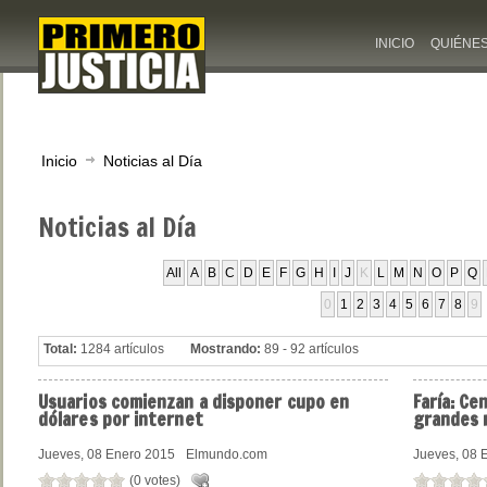
INICIO
QUIÉNE
Inicio
Noticias al Día
Noticias
al Día
All
A
B
C
D
E
F
G
H
I
J
K
L
M
N
O
P
Q
0
1
2
3
4
5
6
7
8
9
Total:
1284 artículos
Mostrando:
89 - 92 artículos
Usuarios
comienzan a disponer cupo en
Faría:
Cen
dólares por internet
grandes 
Jueves, 08 Enero 2015
Elmundo.com
Jueves, 08 
(0 votes)