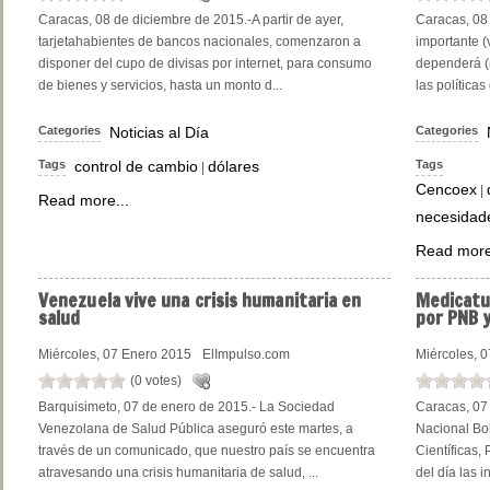
Caracas, 08 de diciembre de 2015.-A partir de ayer,
Caracas, 08 
tarjetahabientes de bancos nacionales, comenzaron a
importante (
disponer del cupo de divisas por internet, para consumo
dependerá (
de bienes y servicios, hasta un monto d...
las políticas
Categories
Noticias al Día
Categories
Tags
control de cambio
dólares
Tags
|
Cencoex
|
Read more...
necesidad
Read more
Venezuela
vive una crisis humanitaria en
Medicatu
salud
por PNB y
Miércoles, 07 Enero 2015
ElImpulso.com
Miércoles, 
(0 votes)
Barquisimeto, 07 de enero de 2015.- La Sociedad
Caracas, 07 
Venezolana de Salud Pública aseguró este martes, a
Nacional Bol
través de un comunicado, que nuestro país se encuentra
Científicas, 
atravesando una crisis humanitaria de salud, ...
del día las i