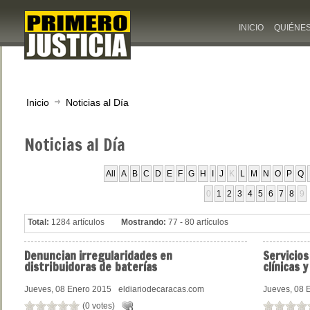
INICIO
QUIÉNE
Inicio
Noticias al Día
Noticias
al Día
All
A
B
C
D
E
F
G
H
I
J
K
L
M
N
O
P
Q
0
1
2
3
4
5
6
7
8
9
Total:
1284 artículos
Mostrando:
77 - 80 artículos
Denuncian
irregularidades en
Servicios
distribuidoras de baterías
clínicas 
Jueves, 08 Enero 2015
eldiariodecaracas.com
Jueves, 08 
(0 votes)