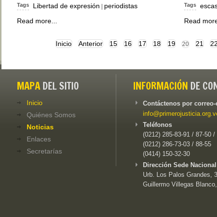
Tags
Libertad de expresión
periodistas
Tags
esca
|
Read more...
Read more
Inicio
Anterior
15
16
17
18
19
21
2
20
MAPA
DEL SITIO
INFORMACIÓN
DE CO
Inicio
Contáctenos por correo-
info@primerojusticia.org.v
Quiénes Somos
Teléfonos
Noticias
(0212) 285-83-91 / 87-50 /
Enlaces
(0212) 286-73-03 / 88-55
Secretarías
(0414) 150-32-30
Dirección Sede Nacional
Urb. Los Palos Grandes, 3e
Guillermo Villegas Blanco,