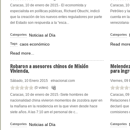
Caracas, 10 de enero de 2015.- El economista y
Caracas, 10 
especialista en políticas públicas, Richard Obuchi, indicó
Petróleo y l
que la creación de los nuevos entes reguladores por parte
cuenta en la 
del Estado son respuesta a la “esca...
venezolana c
Categories
Noticias al Día
Categories
Tags
caos económico
Read more
Read more...
Robaron
a asesores chinos de Misión
Melendez
Vivienda.
para ing
Sábado, 10 Enero 2015
elnacional.com
Viernes, 09
(0 votes)
Caracas, 10 de enero de 2015.-Siete hombres de
Caracas, 09 
nacionalidad china vivieron momentos de zozobra ayer en
Relaciones I
la mañana en la residencia en la que viven desde hace
declaró que
siete años. A las 7:10 am el personal de c...
comisiones u
Categories
Noticias al Día
Categories