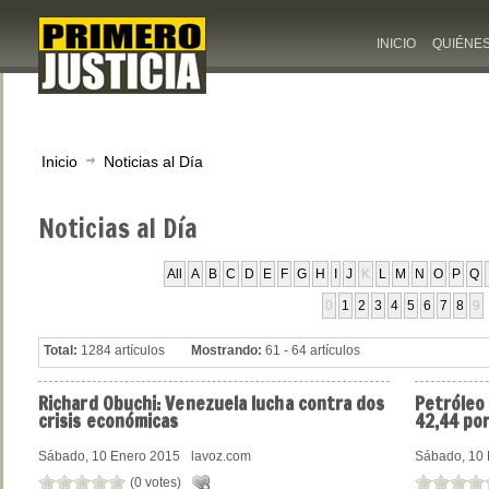
INICIO
QUIÉNE
Inicio
Noticias al Día
Noticias
al Día
All
A
B
C
D
E
F
G
H
I
J
K
L
M
N
O
P
Q
0
1
2
3
4
5
6
7
8
9
Total:
1284 artículos
Mostrando:
61 - 64 artículos
Richard
Obuchi: Venezuela lucha contra dos
Petróleo
crisis económicas
42,44 por
Sábado, 10 Enero 2015
lavoz.com
Sábado, 10 
(0 votes)