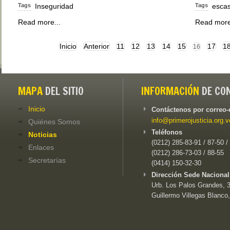
Tags
Inseguridad
Tags
esca
Read more...
Read more
Inicio
Anterior
11
12
13
14
15
17
1
16
MAPA
DEL SITIO
INFORMACIÓN
DE CO
Inicio
Contáctenos por correo-
info@primerojusticia.org.v
Quiénes Somos
Teléfonos
Noticias
(0212) 285-83-91 / 87-50 /
Enlaces
(0212) 286-73-03 / 88-55
Secretarías
(0414) 150-32-30
Dirección Sede Nacional
Urb. Los Palos Grandes, 3e
Guillermo Villegas Blanco,