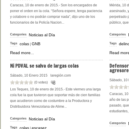
Caracas, 10 de enero de 2015.- Son los encargados de
Mérida, 10 d
poner el orden en la cola. “Señora espere, tenga paciencia
asesinado, y
y colabore o no podrán comprar nada”, dijo uno de los
perpetrado p
funcionarios de la Policía Nacion...
público, que 
Categories
Noticias al Día
Categories
Tags
colas
GNB
Tags
delin
|
Read more...
Read more
Ni
PDVAL se salva de largas colas
Defensor
agresore
Sábado, 10 Enero 2015
laregión.com
Sábado, 10 
(0 votes)
Los Teques, 10 de enero de 2015.- Este viernes una larga
Caracas, 10
cola fue la que tuvieron que soportar más de cien familias
año de las p
que acudieron como de costumbre a la Productora y
pasado, que
Distribuidora Venezolana de Alime...
estudiantes,
Categories
Noticias al Día
Categories
Tags
colas
escasez
|