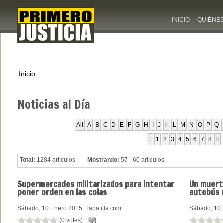
INICIO
QUIÉNE
Inicio
Noticias
al Día
All
A
B
C
D
E
F
G
H
I
J
K
L
M
N
O
P
Q
0
1
2
3
4
5
6
7
8
9
Total:
1284 artículos
Mostrando:
57 - 60 artículos
Supermercados
militarizados para intentar
Un
muerto
poner orden en las colas
autobús 
Sábado, 10 Enero 2015
lapatilla.com
Sábado, 10 
(0 votes)