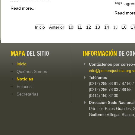
Tags
agres
Read more...
Read more
Inicio
Anterior
10
11
12
13
14
16
1
15
MAPA
DEL SITIO
INFORMACIÓN
DE CO
Inicio
Contáctenos por correo-
info@primerojusticia.org.v
Quiénes Somos
Teléfonos
Noticias
(0212) 285-83-91 / 87-50 /
Enlaces
(0212) 286-73-03 / 88-55
Secretarías
(0414) 150-32-30
Dirección Sede Nacional
Urb. Los Palos Grandes, 3e
Guillermo Villegas Blanco,