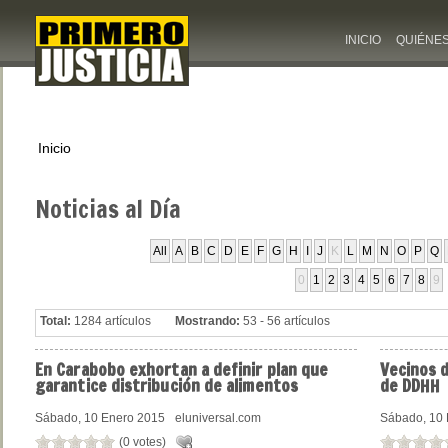
INICIO
QUIÉNE
Inicio
Noticias
al Día
All
A
B
C
D
E
F
G
H
I
J
K
L
M
N
O
P
Q
0
1
2
3
4
5
6
7
8
9
Total:
1284 artículos
Mostrando:
53 - 56 artículos
En
Carabobo exhortan a definir plan que
Vecinos
d
garantice distribución de alimentos
de DDHH
Sábado, 10 Enero 2015
eluniversal.com
Sábado, 10 
(0 votes)