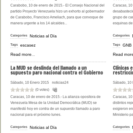
Carabobo, 10 de enero de 2015.- El Consejo Nacional del
Caracas, 10 
partido Proyecto Venezuela hizo un exhorto al gobernador
desabasteci
de Carabobo, Francisco Ameliach, para que convoque de
grupo de ca
manera urgente a los 14 alcaldes...
esquinas de 
Categories
Noticias al Día
Categories
Tags
escasez
Tags
GNB
Read more...
Read more
La
MUD se deslinda del llamado a un
Clínicas
e
supuesto paro nacional contra el Gobierno
restricci
Sábado, 10 Enero 2015
noticias24
Sábado, 10 
(0 votes)
Caracas, 10 de enero de 2015.- La alianza opositora de
Caracas, 10
Venezuela Mesa de la Unidad Democrática (MUD) se
distintos re
manifestó hoy en contra de un supuesto llamado a paro
exigieron en
nacional para el próximo lunes.
Ministerio pa
Categories
Noticias al Día
Categories