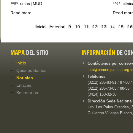
Tags
colas
MUD
Tags
clínic
|
Read more...
Read more
Inicio
Anterior
9
10
11
12
13
15
16
14
MAPA
DEL SITIO
INFORMACIÓN
DE CO
Inicio
Contáctenos por correo-
info@primerojusticia.org.v
Quiénes Somos
Teléfonos
Noticias
(0212) 285-83-91 / 87-50 /
Enlaces
(0212) 286-73-03 / 88-55
Secretarías
(0414) 150-32-30
Dirección Sede Nacional
Urb. Los Palos Grandes, 3e
Guillermo Villegas Blanco,