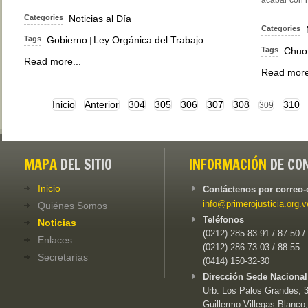
Categories
Noticias al Día
Categories
Tags
Gobierno
Ley Orgánica del Trabajo
|
Tags
Chuo 
Read more...
Read more
Inicio
Anterior
304
305
306
307
308
310
309
MAPA
DEL SITIO
INFORMACIÓN
DE CO
Inicio
Contáctenos por correo-
info@primerojusticia.org.v
Quiénes Somos
Teléfonos
Noticias
(0212) 285-83-91 / 87-50 /
Enlaces
(0212) 286-73-03 / 88-55
Secretarías
(0414) 150-32-30
Dirección Sede Nacional
Urb. Los Palos Grandes, 3e
Guillermo Villegas Blanco,