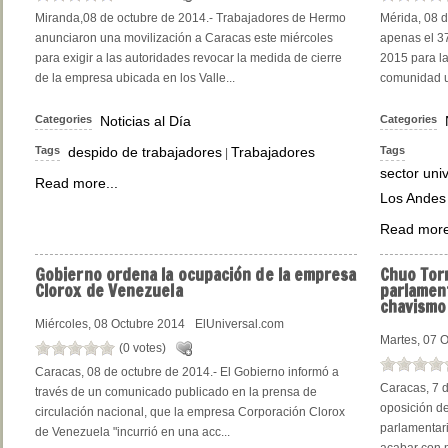
Miranda,08 de octubre de 2014.- Trabajadores de Hermo
Mérida, 08 d
anunciaron una movilización a Caracas este miércoles
apenas el 37
para exigir a las autoridades revocar la medida de cierre
2015 para la
de la empresa ubicada en los Valle...
comunidad un
Categories
Noticias al Día
Categories
Tags
despido de trabajadores
Trabajadores
Tags
|
sector univ
Read more...
Los Andes
Read more
Gobierno
ordena la ocupación de la empresa
Chuo
Torr
Clorox de Venezuela
parlament
chavismo
Miércoles, 08 Octubre 2014
ElUniversal.com
Martes, 07 
(0 votes)
Caracas, 08 de octubre de 2014.- El Gobierno informó a
Caracas, 7 d
través de un comunicado publicado en la prensa de
oposición d
circulación nacional, que la empresa Corporación Clorox
parlamentar
de Venezuela "incurrió en una acc...
acabar con m