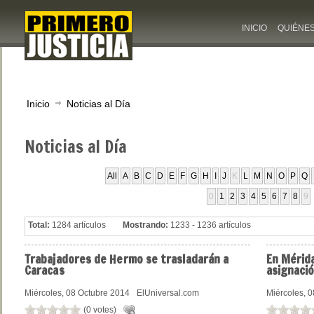
INICIO
QUIÉNE
Inicio
Noticias al Día
Noticias
al Día
All
A
B
C
D
E
F
G
H
I
J
K
L
M
N
O
P
Q
0
1
2
3
4
5
6
7
8
9
Total:
1284 artículos
Mostrando:
1233 - 1236 artículos
Trabajadores
de Hermo se trasladarán a
En
Mérida
Caracas
asignaci
Miércoles, 08 Octubre 2014
ElUniversal.com
Miércoles, 
(0 votes)