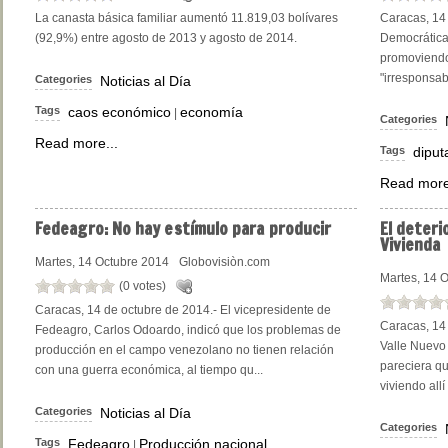
La canasta básica familiar aumentó 11.819,03 bolívares
Caracas, 14
(92,9%) entre agosto de 2013 y agosto de 2014.
Democrática
promoviendo 
"irresponsabl
Categories
Noticias al Día
Tags
caos económico
economía
|
Categories
Read more...
Tags
diput
Read more
Fedeagro:
No hay estímulo para producir
El
deterio
Vivienda
Martes, 14 Octubre 2014
Globovisiòn.com
Martes, 14 
(0 votes)
Caracas, 14 de octubre de 2014.- El vicepresidente de
Caracas, 14 
Fedeagro, Carlos Odoardo, indicó que los problemas de
Valle Nuevo 
producción en el campo venezolano no tienen relación
pareciera q
con una guerra económica, al tiempo qu...
viviendo allí
Categories
Noticias al Día
Categories
Tags
Fedeagro
Producción nacional
|