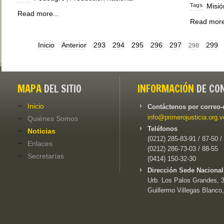
Tags
Misió
Read more...
Read more
Inicio
Anterior
293
294
295
296
297
299
298
MAPA
DEL SITIO
INFORMACIÓN
DE CO
Inicio
Contáctenos por correo-
info@primerojusticia.org.v
Quiénes Somos
Teléfonos
Noticias
(0212) 285-83-91 / 87-50 /
Enlaces
(0212) 286-73-03 / 88-55
Secretarías
(0414) 150-32-30
Dirección Sede Nacional
Urb. Los Palos Grandes, 3e
Guillermo Villegas Blanco,