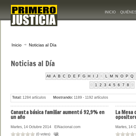
INICIO
QUIÉNE
Inicio
Noticias al Día
Noticias
al Día
All
A
B
C
D
E
F
G
H
I
J
K
L
M
N
O
P
Q
0
1
2
3
4
5
6
7
8
9
Total:
1284 artículos
Mostrando:
1189 - 1192 artículos
Canasta
básica familiar aumentó 92,9% en
La
Mesa d
un año
opositor
Martes, 14 Octubre 2014
ElNacional.com
Martes, 14 
(0 votes)