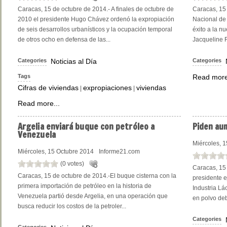
Caracas, 15 de octubre de 2014.- A finales de octubre de
Caracas, 15 
2010 el presidente Hugo Chávez ordenó la expropiación
Nacional de 
de seis desarrollos urbanísticos y la ocupación temporal
éxito a la n
de otros ocho en defensa de las...
Jacqueline F
Categories
Noticias al Día
Categories
Tags
Read more
Cifras de viviendas
expropiaciones
viviendas
|
|
Read more...
Argelia
enviará buque con petróleo a
Piden
aum
Venezuela
Miércoles, 
Miércoles, 15 Octubre 2014
Informe21.com
(0 votes)
Caracas, 15
Caracas, 15 de octubre de 2014.-El buque cisterna con la
presidente 
primera importación de petróleo en la historia de
Industria Lác
Venezuela partió desde Argelia, en una operación que
en polvo deb
busca reducir los costos de la petroler...
Categories
Categories