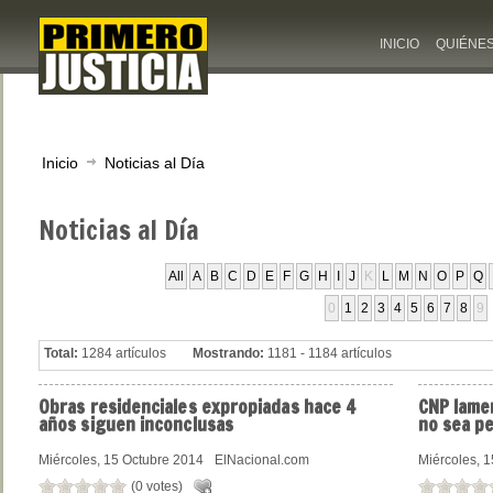
INICIO
QUIÉNE
Inicio
Noticias al Día
Noticias
al Día
All
A
B
C
D
E
F
G
H
I
J
K
L
M
N
O
P
Q
0
1
2
3
4
5
6
7
8
9
Total:
1284 artículos
Mostrando:
1181 - 1184 artículos
Obras
residenciales expropiadas hace 4
CNP
lamen
años siguen inconclusas
no sea pe
Miércoles, 15 Octubre 2014
ElNacional.com
Miércoles, 
(0 votes)