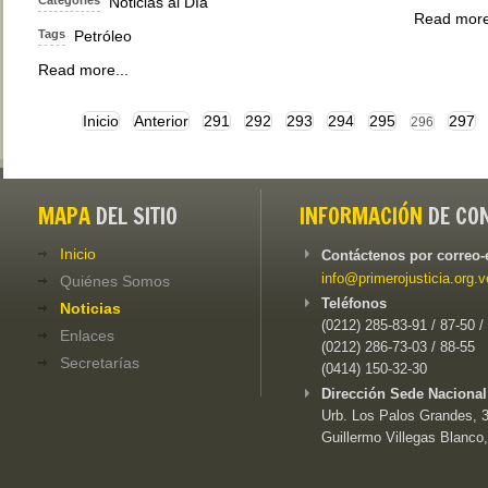
Noticias al Día
Read more
Tags
Petróleo
Read more...
Inicio
Anterior
291
292
293
294
295
297
296
MAPA
DEL SITIO
INFORMACIÓN
DE CO
Inicio
Contáctenos por correo-
info@primerojusticia.org.v
Quiénes Somos
Teléfonos
Noticias
(0212) 285-83-91 / 87-50 /
Enlaces
(0212) 286-73-03 / 88-55
Secretarías
(0414) 150-32-30
Dirección Sede Nacional
Urb. Los Palos Grandes, 3e
Guillermo Villegas Blanco,