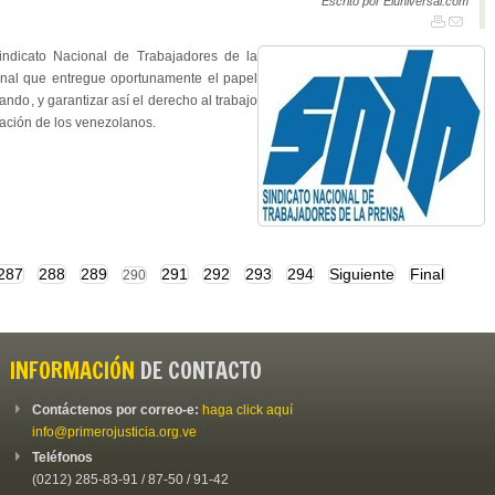
Escrito por Eluniversal.com
indicato Nacional de Trabajadores de la
onal que entregue oportunamente el papel
lando, y garantizar así el derecho al trabajo
mación de los venezolanos.
287
288
289
291
292
293
294
Siguiente
Final
290
INFORMACIÓN
DE CONTACTO
Contáctenos por correo-e:
haga click aquí
info@primerojusticia.org.ve
Teléfonos
(0212) 285-83-91 / 87-50 / 91-42