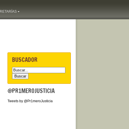
RETARÍAS
BUSCADOR
@PR1MEROJUSTICIA
Tweets by @Pr1meroJusticia