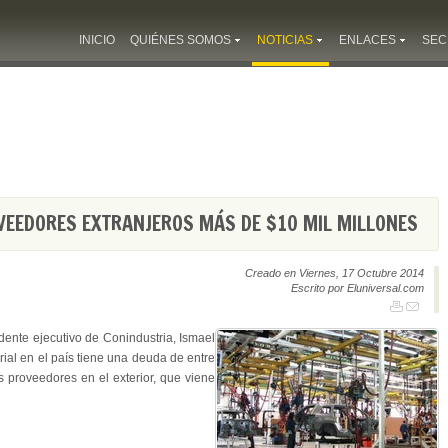
INICIO
QUIÉNES SOMOS
NOTICIAS
ENLACES
SEC
VEEDORES EXTRANJEROS MÁS DE $10 MIL MILLONES
Creado en Viernes, 17 Octubre 2014
Escrito por Eluniversal.com
dente ejecutivo de Conindustria, Ismael
rial en el país tiene una deuda de entre
s proveedores en el exterior, que viene