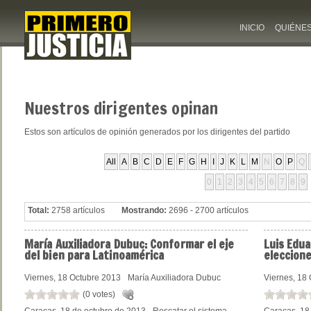
INICIO
QUIÉNE
Nuestros
dirigentes opinan
Estos son artículos de opinión generados por los dirigentes del partido
All
A
B
C
D
E
F
G
H
I
J
K
L
M
N
O
P
Q
0
1
2
3
4
5
6
7
8
9
Total:
2758 artículos
Mostrando:
2696 - 2700 artículos
María
Auxiliadora Dubuc: Conformar el eje
Luis
Edua
del bien para Latinoamérica
eleccion
Viernes, 18 Octubre 2013
María Auxiliadora Dubuc
Viernes, 18
(0 votes)