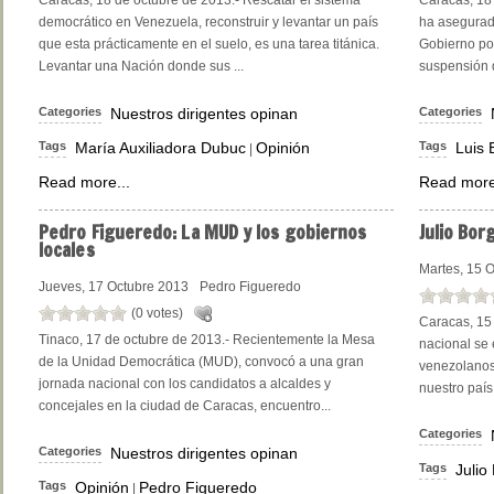
Caracas, 18 de octubre de 2013.- Rescatar el sistema
Caracas, 18 
democrático en Venezuela, reconstruir y levantar un país
ha asegurad
que esta prácticamente en el suelo, es una tarea titánica.
Gobierno pod
Levantar una Nación donde sus ...
suspensión d
Categories
Nuestros dirigentes opinan
Categories
Tags
María Auxiliadora Dubuc
Opinión
Tags
Luis
|
Read more...
Read more
Pedro
Figueredo: La MUD y los gobiernos
Julio
Borg
locales
Martes, 15 
Jueves, 17 Octubre 2013
Pedro Figueredo
(0 votes)
Caracas, 15
Tinaco, 17 de octubre de 2013.- Recientemente la Mesa
nacional se 
de la Unidad Democrática (MUD), convocó a una gran
venezolanos,
jornada nacional con los candidatos a alcaldes y
nuestro país
concejales en la ciudad de Caracas, encuentro...
Categories
Categories
Nuestros dirigentes opinan
Tags
Julio
Tags
Opinión
Pedro Figueredo
|