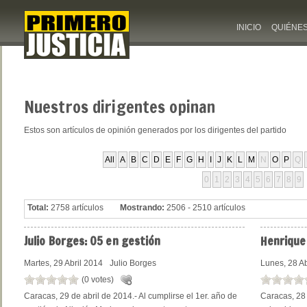
INICIO
QUIÉNE
Nuestros
dirigentes opinan
Estos son artículos de opinión generados por los dirigentes del partido
All
A
B
C
D
E
F
G
H
I
J
K
L
M
N
O
P
Q
0
1
2
3
4
5
6
7
8
9
Total:
2758 artículos
Mostrando:
2506 - 2510 artículos
Julio
Borges: 05 en gestión
Henrique
Martes, 29 Abril 2014
Julio Borges
Lunes, 28 Ab
(0 votes)
Caracas, 29 de abril de 2014.- Al cumplirse el 1er. año de
Caracas, 28 