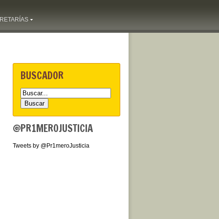
RETARÍAS
BUSCADOR
@PR1MEROJUSTICIA
Tweets by @Pr1meroJusticia