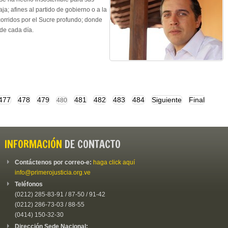
ja; afines al partido de gobierno o a la
orridos por el Sucre profundo; donde
de cada día.
477
478
479
481
482
483
484
Siguiente
Final
480
INFORMACIÓN
DE CONTACTO
Contáctenos por correo-e:
haga click aquí
info@primerojusticia.org.ve
Teléfonos
(0212) 285-83-91 / 87-50 / 91-42
(0212) 286-73-03 / 88-55
(0414) 150-32-30
Dirección Sede Nacional: