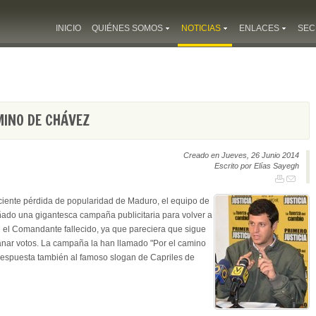
INICIO
QUIÉNES SOMOS
NOTICIAS
ENLACES
SEC
MINO DE CHÁVEZ
Creado en Jueves, 26 Junio 2014
Escrito por Elías Sayegh
eciente pérdida de popularidad de Maduro, el equipo de
ñado una gigantesca campaña publicitaria para volver a
n el Comandante fallecido, ya que pareciera que sigue
anar votos. La campaña la han llamado "Por el camino
espuesta también al famoso slogan de Capriles de