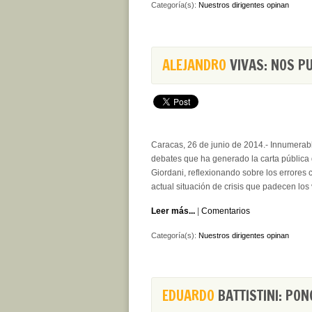
Categoría(s):
Nuestros dirigentes opinan
ALEJANDRO
VIVAS: NOS PU
Caracas, 26 de junio de 2014.- Innumerable
debates que ha generado la carta pública d
Giordani, reflexionando sobre los errores 
actual situación de crisis que padecen lo
Leer más...
|
Comentarios
Categoría(s):
Nuestros dirigentes opinan
EDUARDO
BATTISTINI: PON