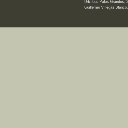
Urb. Los Palos Grandes, 3e
Guillermo Villegas Blanco,