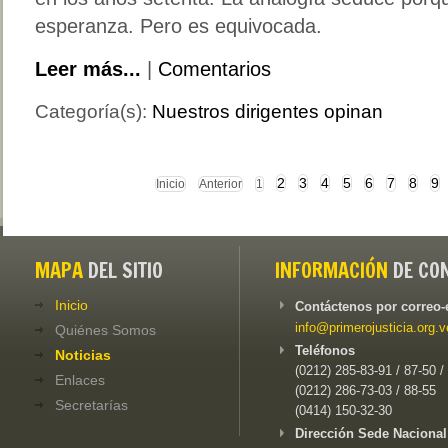
esperanza. Pero es equivocada.
Leer más...
|
Comentarios
Categoría(s):
Nuestros dirigentes opinan
2
3
4
5
6
7
8
9
Inicio
Anterior
1
MAPA
DEL SITIO
INFORMACIÓN
DE CO
Inicio
Contáctenos por correo-
info@primerojusticia.org.v
Quiénes Somos
Teléfonos
Noticias
(0212) 285-83-91 / 87-50 /
Enlaces
(0212) 286-73-03 / 88-55
Secretarías
(0414) 150-32-30
Dirección Sede Nacional