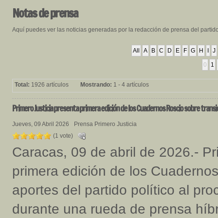
Notas
de prensa
Aquí puedes ver las noticias generadas por la redacción de prensa del partid
All
A
B
C
D
E
F
G
H
I
J
0
1
Total:
1926 artículos
Mostrando:
1 - 4 artículos
Primero
Justicia presenta primera edición de los Cuadernos Roscio sobre transi
Jueves, 09 Abril 2026
Prensa Primero Justicia
(1 vote)
Caracas, 09 de abril de 2026.- Pr
primera edición de los Cuadernos
aportes del partido político al pr
durante una rueda de prensa híbr