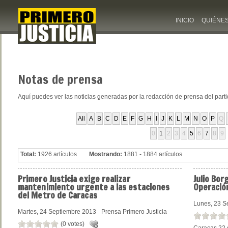
INICIO
QUIÉNE
Notas
de prensa
Aquí puedes ver las noticias generadas por la redacción de prensa del part
All
A
B
C
D
E
F
G
H
I
J
K
L
M
N
O
P
Q
0
1
2
3
4
5
6
7
8
9
Total:
1926 artículos
Mostrando:
1881 - 1884 artículos
Primero
Justicia exige realizar
Julio
Borg
mantenimiento urgente a las estaciones
Operación
del Metro de Caracas
Lunes, 23 S
Martes, 24 Septiembre 2013
Prensa Primero Justicia
(0 votes)