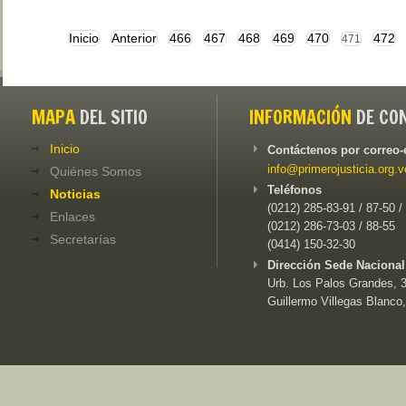
Inicio
Anterior
466
467
468
469
470
472
471
MAPA
DEL SITIO
INFORMACIÓN
DE CO
Inicio
Contáctenos por correo-
info@primerojusticia.org.v
Quiénes Somos
Teléfonos
Noticias
(0212) 285-83-91 / 87-50 /
Enlaces
(0212) 286-73-03 / 88-55
Secretarías
(0414) 150-32-30
Dirección Sede Nacional
Urb. Los Palos Grandes, 3e
Guillermo Villegas Blanco,