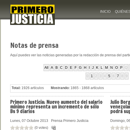
INICIO
QUIÉNE
Notas
de prensa
Aquí puedes ver las noticias generadas por la redacción de prensa del part
All
A
B
C
D
E
F
G
H
I
J
K
L
M
N
O
P
Q
0
1
2
3
4
5
6
7
8
9
Total:
1926 artículos
Mostrando:
1865 - 1868 artículos
Primero
Justicia: Nuevo aumento del salario
Julio
Borg
mínimo representa un incremento de sólo
venezola
Bs 9 diarios
podrá sup
Lunes, 07 Octubre 2013
Prensa Primero Justicia
Domingo, 06
(0 votes)