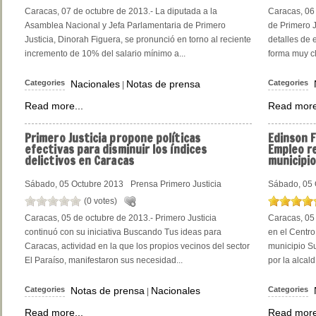
Caracas, 07 de octubre de 2013.- La diputada a la
Caracas, 06 
Asamblea Nacional y Jefa Parlamentaria de Primero
de Primero J
Justicia, Dinorah Figuera, se pronunció en torno al reciente
detalles de 
incremento de 10% del salario mínimo a...
forma muy cla
Categories
Nacionales
Notas de prensa
Categories
|
Read more...
Read more
Primero
Justicia propone políticas
Edinson
F
efectivas para disminuir los índices
Empleo re
delictivos en Caracas
municipi
Sábado, 05 Octubre 2013
Prensa Primero Justicia
Sábado, 05 
(0 votes)
Caracas, 05 de octubre de 2013.- Primero Justicia
Caracas, 05
continuó con su iniciativa Buscando Tus ideas para
en el Centro
Caracas, actividad en la que los propios vecinos del sector
municipio S
El Paraíso, manifestaron sus necesidad...
por la alcal
Categories
Notas de prensa
Nacionales
Categories
|
Read more...
Read more