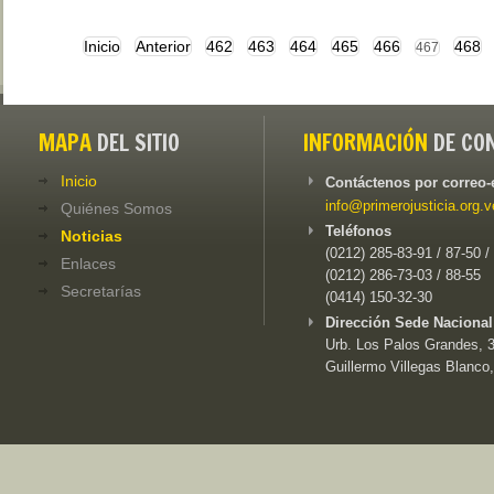
Inicio
Anterior
462
463
464
465
466
468
467
MAPA
DEL SITIO
INFORMACIÓN
DE CO
Inicio
Contáctenos por correo-
info@primerojusticia.org.v
Quiénes Somos
Teléfonos
Noticias
(0212) 285-83-91 / 87-50 /
Enlaces
(0212) 286-73-03 / 88-55
Secretarías
(0414) 150-32-30
Dirección Sede Nacional
Urb. Los Palos Grandes, 3e
Guillermo Villegas Blanco,