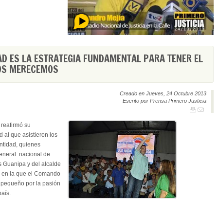
AD ES LA ESTRATEGIA FUNDAMENTAL PARA TENER EL
NOS MERECEMOS
Creado en Jueves, 24 Octubre 2013
Escrito por Prensa Primero Justicia
 reafirmó su
al que asistieron los
entidad, quienes
general nacional de
s Guanipa y del alcalde
d en la que el Comando
r pequeño por la pasión
aís.