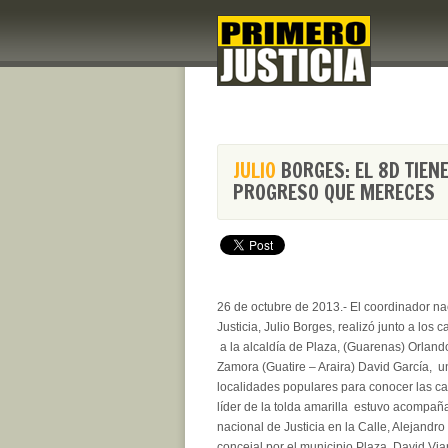
JULIO
BORGES: EL 8D TIEN
PROGRESO QUE MERECES
26 de octubre de 2013.- El coordinador na
Justicia, Julio Borges, realizó junto a los
a la alcaldía de Plaza, (Guarenas) Orland
Zamora (Guatire – Araira) David García, un
localidades populares para conocer las ca
líder de la tolda amarilla estuvo acompaña
nacional de Justicia en la Calle, Alejandro
concejal por el municipio Plaza, David Via