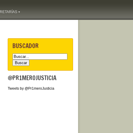
RETARÍAS
BUSCADOR
@PR1MEROJUSTICIA
Tweets by @Pr1meroJusticia