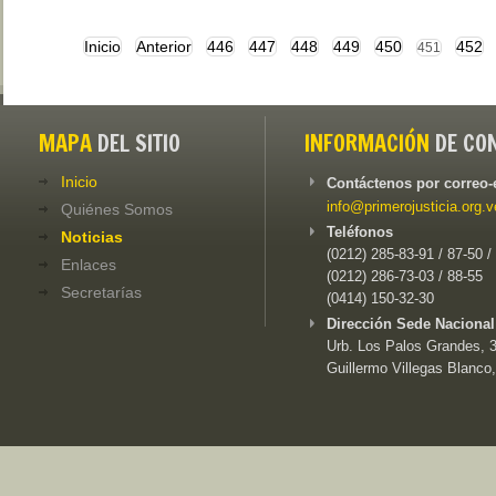
Inicio
Anterior
446
447
448
449
450
452
451
MAPA
DEL SITIO
INFORMACIÓN
DE CO
Inicio
Contáctenos por correo-
info@primerojusticia.org.v
Quiénes Somos
Teléfonos
Noticias
(0212) 285-83-91 / 87-50 /
Enlaces
(0212) 286-73-03 / 88-55
Secretarías
(0414) 150-32-30
Dirección Sede Nacional
Urb. Los Palos Grandes, 3e
Guillermo Villegas Blanco,