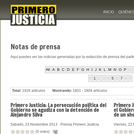
INICIO
QUIÉNE
Notas
de prensa
Aquí puedes ver las noticias generadas por la redacción de prensa del part
All
A
B
C
D
E
F
G
H
I
J
K
L
M
N
O
P
Q
0
1
2
3
4
5
6
7
8
9
Total:
1926 artículos
Mostrando:
1801 - 1804 artículos
Primero
Justicia: La persecución política del
Primero
J
Gobierno se agudiza con la detención de
el Gobie
Alejandro Silva
de un sh
Sábado, 23 Noviembre 2013
Prensa Primero Justicia
Viernes, 22
(0 votes)