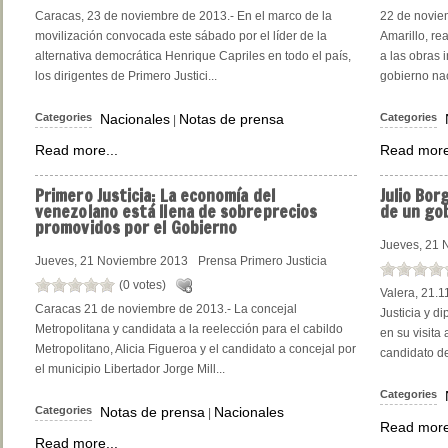
Caracas, 23 de noviembre de 2013.- En el marco de la
22 de noviem
movilización convocada este sábado por el líder de la
Amarillo, re
alternativa democrática Henrique Capriles en todo el país,
a las obras 
los dirigentes de Primero Justici...
gobierno nac
Categories
Nacionales
Notas de prensa
Categories
|
Read more...
Read more
Primero
Justicia: La economía del
Julio
Borg
venezolano está llena de sobreprecios
de un gob
promovidos por el Gobierno
Jueves, 21 
Jueves, 21 Noviembre 2013
Prensa Primero Justicia
(0 votes)
Valera, 21.1
Caracas 21 de noviembre de 2013.- La concejal
Justicia y d
Metropolitana y candidata a la reelección para el cabildo
en su visita 
Metropolitano, Alicia Figueroa y el candidato a concejal por
candidato de
el municipio Libertador Jorge Mill...
Categories
Categories
Notas de prensa
Nacionales
|
Read more
Read more...