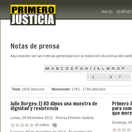
INICIO
QUIÉNE
Notas
de prensa
Aquí puedes ver las noticias generadas por la redacción de prensa del part
All
A
B
C
D
E
F
G
H
I
J
K
L
M
N
O
P
Q
0
1
2
3
4
5
6
7
8
9
Total:
1926 artículos
Mostrando:
1781 - 1784 artículos
Julio
Borges: El 8D dimos una muestra de
Primero
J
dignidad y resistencia
para com
que mere
Lunes, 09 Diciembre 2013
Prensa Primero Justicia
Domingo, 08
(0 votes)