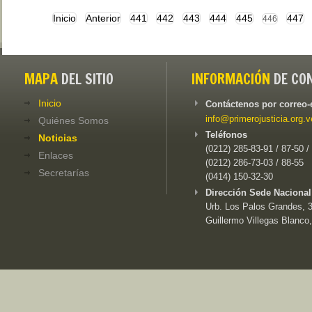
Inicio
Anterior
441
442
443
444
445
447
446
MAPA
DEL SITIO
INFORMACIÓN
DE CO
Inicio
Contáctenos por correo-
info@primerojusticia.org.v
Quiénes Somos
Teléfonos
Noticias
(0212) 285-83-91 / 87-50 /
Enlaces
(0212) 286-73-03 / 88-55
Secretarías
(0414) 150-32-30
Dirección Sede Nacional
Urb. Los Palos Grandes, 3e
Guillermo Villegas Blanco,