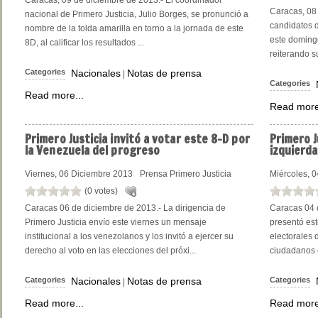
Caracas, 09 de diciembre de 2013.- El coordinador
Caracas, 08 
nacional de Primero Justicia, Julio Borges, se pronunció a
candidatos d
nombre de la tolda amarilla en torno a la jornada de este
este domingo
8D, al calificar los resultados ...
reiterando s
Categories
Nacionales
Notas de prensa
|
Categories
Read more...
Read more
Primero
Justicia invitó a votar este 8-D por
Primero
J
la Venezuela del progreso
izquierda
Viernes, 06 Diciembre 2013
Prensa Primero Justicia
Miércoles, 
(0 votes)
Caracas 06 de diciembre de 2013.- La dirigencia de
Caracas 04 d
Primero Justicia envío este viernes un mensaje
presentó est
institucional a los venezolanos y los invitó a ejercer su
electorales 
derecho al voto en las elecciones del próxi...
ciudadanos c
Categories
Nacionales
Notas de prensa
Categories
|
Read more...
Read more