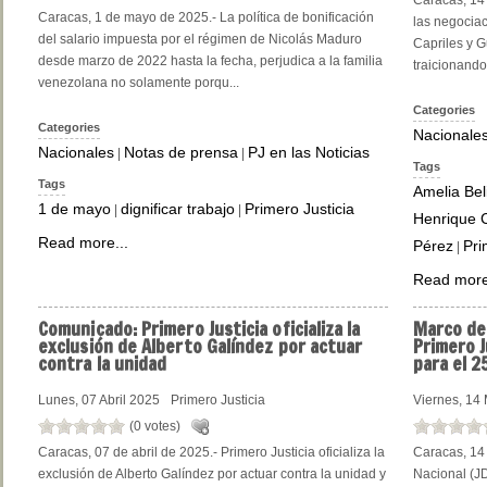
Caracas, 14 
Caracas, 1 de mayo de 2025.- La política de bonificación
las negociac
del salario impuesta por el régimen de Nicolás Maduro
Capriles y G
desde marzo de 2022 hasta la fecha, perjudica a la familia
traicionando
venezolana no solamente porqu...
Categories
Categories
Nacionale
Nacionales
Notas de prensa
PJ en las Noticias
|
|
Tags
Tags
Amelia Bel
1 de mayo
dignificar trabajo
Primero Justicia
|
|
Henrique C
Read more...
Pérez
Pri
|
Read more
Comunicado:
Primero Justicia oficializa la
Marco
de 
exclusión de Alberto Galíndez por actuar
Primero J
contra la unidad
para el 2
Lunes, 07 Abril 2025
Primero Justicia
Viernes, 14
(0 votes)
Caracas, 07 de abril de 2025.- Primero Justicia oficializa la
Caracas, 14
exclusión de Alberto Galíndez por actuar contra la unidad y
Nacional (JD