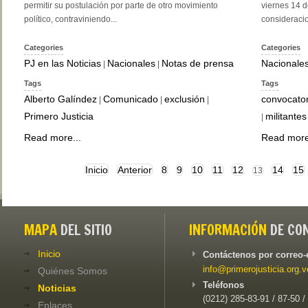
permitir su postulación por parte de otro movimiento
viernes 14 d
político, contraviniendo...
consideracio
Categories
Categories
PJ en las Noticias
Nacionales
Notas de prensa
Nacionale
|
|
Tags
Tags
Alberto Galíndez
Comunicado
exclusión
convocator
|
|
|
Primero Justicia
militantes
|
Read more...
Read more
Inicio
Anterior
8
9
10
11
12
14
15
13
MAPA
DEL SITIO
INFORMACIÓN
DE CO
Inicio
Contáctenos por correo-
info@primerojusticia.org.v
Quiénes Somos
Teléfonos
Noticias
(0212) 285-83-91 / 87-50 /
Enlaces