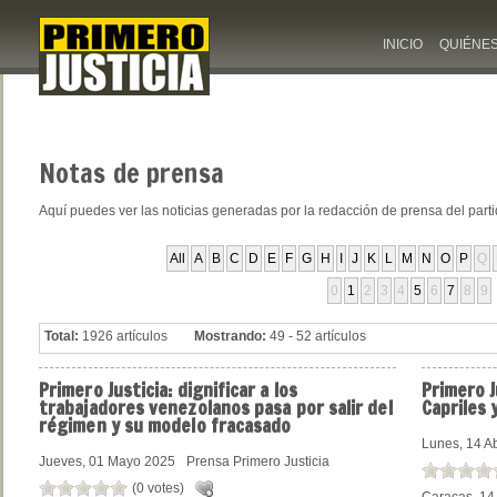
INICIO
QUIÉNE
Notas
de prensa
Aquí puedes ver las noticias generadas por la redacción de prensa del part
All
A
B
C
D
E
F
G
H
I
J
K
L
M
N
O
P
Q
0
1
2
3
4
5
6
7
8
9
Total:
1926 artículos
Mostrando:
49 - 52 artículos
Primero
Justicia: dignificar a los
Primero
J
trabajadores venezolanos pasa por salir del
Capriles 
régimen y su modelo fracasado
Lunes, 14 Ab
Jueves, 01 Mayo 2025
Prensa Primero Justicia
(0 votes)