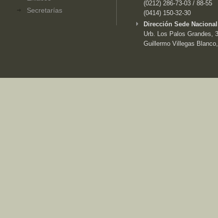
(0212) 286-73-03 / 88-55
Secretarías
(0414) 150-32-30
Dirección Sede Nacional
Urb. Los Palos Grandes, 3e
Guillermo Villegas Blanco,